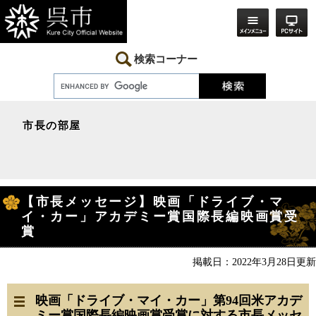
ペ
メ
ー
ニ
ジ
ュ
の
ー
先
を
検索コーナー
頭
飛
で
ば
す。
し
て
本
市長の部屋
文
へ
本
【市長メッセージ】映画「ドライブ・マ
文
イ・カー」アカデミー賞国際長編映画賞受
賞
掲載日：2022年3月28日更新
映画「ドライブ・マイ・カー」第94回米アカデ
ミー賞国際長編映画賞受賞に対する市長メッセ