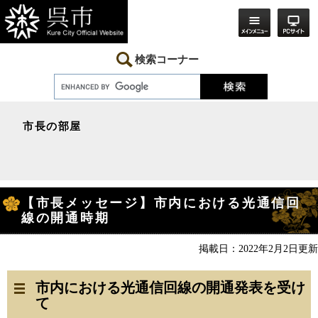
ペ
メ
ー
ニ
ジ
ュ
の
ー
先
を
検索コーナー
頭
飛
で
ば
す。
し
て
本
市長の部屋
文
へ
本
【市長メッセージ】市内における光通信回
文
線の開通時期
掲載日：2022年2月2日更新
市内における光通信回線の開通発表を受け
て