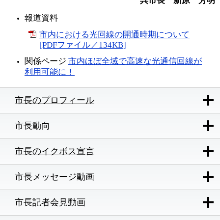
呉市長 新原 芳明
報道資料
市内における光回線の開通時期について
[PDFファイル／134KB]
関係ページ
市内ほぼ全域で高速な光通信回線が
利用可能に！
市長のプロフィール
市長動向
市長のイクボス宣言
市長メッセージ動画
市長記者会見動画