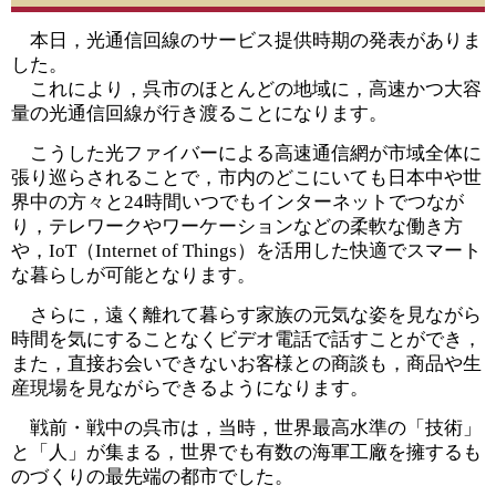
本日，光通信回線のサービス提供時期の発表がありま
した。
これにより，呉市のほとんどの地域に，高速かつ大容
量の光通信回線が行き渡ることになります。
こうした光ファイバーによる高速通信網が市域全体に
張り巡らされることで，市内のどこにいても日本中や世
界中の方々と24時間いつでもインターネットでつなが
り，テレワークやワーケーションなどの柔軟な働き方
や，IoT（Internet of Things）を活用した快適でスマート
な暮らしが可能となります。
さらに，遠く離れて暮らす家族の元気な姿を見ながら
時間を気にすることなくビデオ電話で話すことができ，
また，直接お会いできないお客様との商談も，商品や生
産現場を見ながらできるようになります。
戦前・戦中の呉市は，当時，世界最高水準の「技術」
と「人」が集まる，世界でも有数の海軍工廠を擁するも
のづくりの最先端の都市でした。