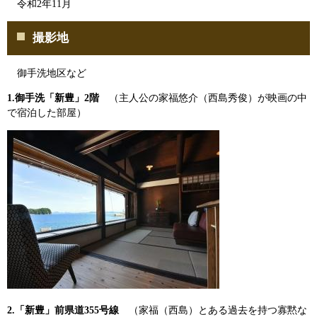
令和2年11月
撮影地
御手洗地区など
1.御手洗「新豊」2階
（主人公の家福悠介（西島秀俊）が映画の中
で宿泊した部屋）
2.「新豊」前県道355号線
（家福（西島）とある過去を持つ寡黙な