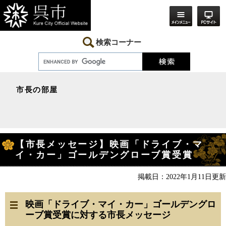
ペ
メ
ー
ニ
ジ
ュ
の
ー
先
を
検索コーナー
頭
飛
で
ば
す。
し
て
本
市長の部屋
文
へ
本
【市長メッセージ】映画「ドライブ・マ
文
イ・カー」ゴールデングローブ賞受賞
掲載日：2022年1月11日更新
映画「ドライブ・マイ・カー」ゴールデングロ
ーブ賞受賞に対する市長メッセージ