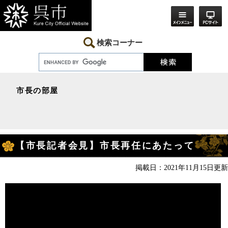
ペ
メ
ー
ニ
ジ
ュ
の
ー
先
を
検索コーナー
頭
飛
で
ば
す。
し
て
本
市長の部屋
文
へ
本
【市長記者会見】市長再任にあたって
文
掲載日：2021年11月15日更新