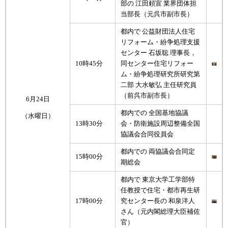
部の 江田頼宣 業界団体担
当部長（元呉市副市長）
都内で 公益財団法人住宅
リフォーム・紛争処理支援
センター 石坂聡 理事長，
10時45分
同センター住宅リフォー
ム・紛争処理研究所研究第
二部 大水敏弘 主任研究員
（前呉市副市長）
6月24日
都内での 全国基地協議
（水曜日）
13時30分
会・防衛施設周辺整備全国
協議会合同役員会
都内での 両協議会合同定
15時00分
期総会
都内で 東京大学工学部特
任教授で住宅・都市再生研
17時00分
究センター長の 和泉洋人
さん（元内閣総理大臣補佐
官）