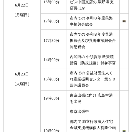
15時00分
ビス中国支店の 岸野博 支
6月22日
店長ほか
（月曜日）
市内での 令和８年度呉海
17時00分
事振興会総会
市内での 令和８年度呉港
17時30分
振興会及び呉海事振興会合
同懇親会
内閣府の 中須賀淳 政策統
14時00分
括官（防災担当）付参事官
市内での 公益財団法人く
6月23日
16時00分
れ産業振興センター第５０
（火曜日）
回評議員会
東京出張に向け 広島空港
19時00分
を出発
東京出張中
都内で 独立行政法人住宅
金融支援機構個人営業企画
10時00分