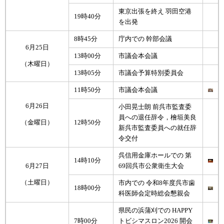
東京出張を終え 羽田空港
19時40分
を出発
8時45分
庁内での 幹部会議
6月25日
13時00分
市議会本会議
（木曜日）
13時05分
市議会予算特別委員会
11時50分
市議会本会議
6月26日
小田晃士朗 前呉市監査委
員への退任辞令，檜垣美良
12時50分
（金曜日）
新呉市監査委員への就任辞
令交付
呉信用金庫ホールでの 第
14時10分
6月27日
69回呉市公衆衛生大会
（土曜日）
市内での 令和8年度呉市歯
18時00分
科医師会定時総会懇親会
県民の浜蒲刈での HAPPY
7時00分
トビシマスロン2026 開会