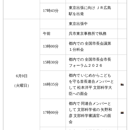
東京出張に向け ＪＲ広島
17時43分
駅を出発
東京出張中
午前
呉市東京事務所で執務
都内での 全国市長会議第
13時00分
１分科会
都内での 全国市長会市長
15時30分
フォーラム２０２６
都内で いじめからこども
6月9日
を守る首長連合メンバーと
16時35分
（火曜日）
して 松本洋平 文部科学大
臣への面会
都内で 同連合メンバーと
して 文部科学省の 矢野和
17時00分
彦 文部科学審議官への面
会