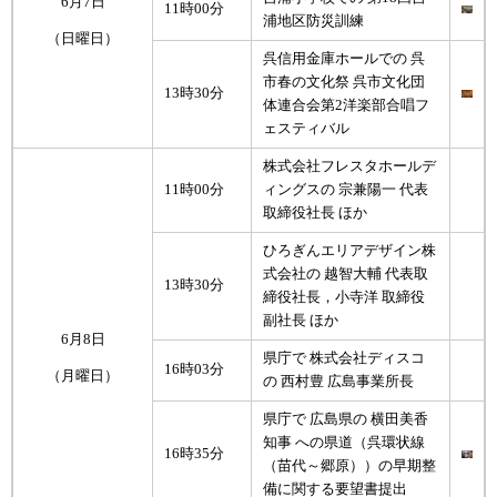
6月7日
11時00分
浦地区防災訓練
（日曜日）
呉信用金庫ホールでの 呉
市春の文化祭 呉市文化団
13時30分
体連合会第2洋楽部合唱フ
ェスティバル
株式会社フレスタホールデ
11時00分
ィングスの 宗兼陽一 代表
取締役社長 ほか
ひろぎんエリアデザイン株
式会社の 越智大輔 代表取
13時30分
締役社長，小寺洋 取締役
副社長 ほか
6月8日
県庁で 株式会社ディスコ
16時03分
（月曜日）
の 西村豊 広島事業所長
県庁で 広島県の 横田美香
知事 への県道（呉環状線
16時35分
（苗代～郷原））の早期整
備に関する要望書提出