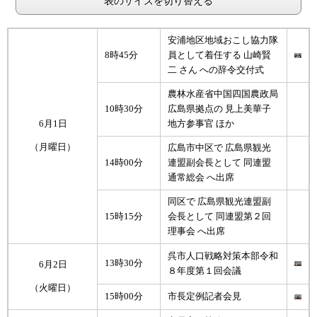
表のサイズを切り替える
安浦地区地域おこし協力隊
8時45分
員として着任する 山崎賢
二 さん への辞令交付式
農林水産省中国四国農政局
10時30分
広島県拠点の 見上美華子
6月1日
地方参事官 ほか
（月曜日）
広島市中区で 広島県観光
14時00分
連盟副会長として 同連盟
通常総会 へ出席
同区で 広島県観光連盟副
15時15分
会長として 同連盟第２回
理事会 へ出席
呉市人口戦略対策本部令和
13時30分
6月2日
８年度第１回会議
（火曜日）
15時00分
市長定例記者会見