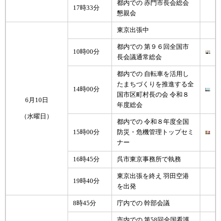
都内での 赤門市長会総会
17時33分
懇親会
東京出張中
都内での 第９６回全国市
10時00分
長会議通常総会
都内での 自転車を活用し
たまちづくりを推進する全
14時00分
国市区町村長の会 令和８
6月10日
年度総会
（水曜日）
都内での 令和８年度全国
15時00分
防災・危機管理トップセミ
ナー
16時45分
呉市東京事務所で執務
東京出張を終え 羽田空港
19時40分
を出発
8時45分
庁内での 幹部会議
市内での 第58回全国看護