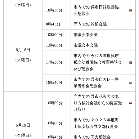
（水曜日）
市内での 呉市日韓親善協
18時30分
会懇親会
8時45分
庁内での 幹部会議
10時00分
市議会本会議
13時00分
市議会本会議
6月18日
市内での 令和８年度呉市
（木曜日）
17時30分
私立幼稚園協会教育懇談会
及び懇親会
市内での 呉海自カレー事
18時40分
業者部会懇親会
庁内での 呉市花火大会あ
10時00分
り方検討会議からの提言受
け取り
市内での ２０２６年度海
16時00分
6月19日
上保安協会呉支部役員会
（金曜日）
16時45分
市内での 同支部総会