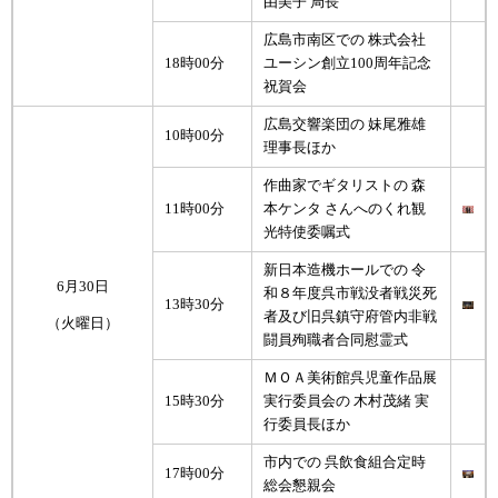
由美子 局長
広島市南区での 株式会社
18時00分
ユーシン創立100周年記念
祝賀会
広島交響楽団の 妹尾雅雄
10時00分
理事長ほか
作曲家でギタリストの 森
11時00分
本ケンタ さんへのくれ観
光特使委嘱式
新日本造機ホールでの 令
6月30日
和８年度呉市戦没者戦災死
13時30分
者及び旧呉鎮守府管内非戦
（火曜日）
闘員殉職者合同慰霊式
ＭＯＡ美術館呉児童作品展
15時30分
実行委員会の 木村茂緒 実
行委員長ほか
市内での 呉飲食組合定時
17時00分
総会懇親会