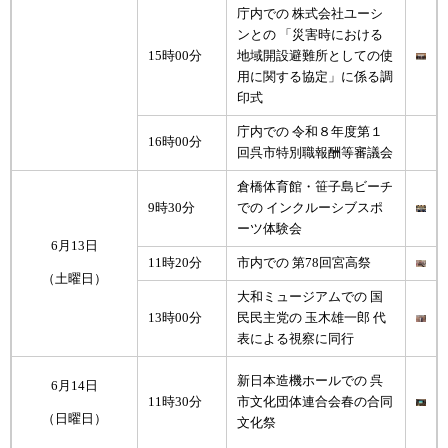
庁内での 株式会社ユーシ
ンとの 「災害時における
15時00分
地域開設避難所としての使
用に関する協定」に係る調
印式
庁内での 令和８年度第１
16時00分
回呉市特別職報酬等審議会
倉橋体育館・笹子島ビーチ
9時30分
での インクルーシブスポ
ーツ体験会
6月13日
11時20分
市内での 第78回宮高祭
（土曜日）
大和ミュージアムでの 国
13時00分
民民主党の 玉木雄一郎 代
表による視察に同行
新日本造機ホールでの 呉
6月14日
11時30分
市文化団体連合会春の合同
（日曜日）
文化祭