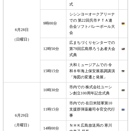
式
シシンヨーオークアリーナ
での 第22回呉市ＰＴＡ連
9時00分
合会ソフトバレーボール大
6月28日
会
（日曜日）
広まちづくりセンターでの
12時50分
第79回広島県ろうあ者大会
式典
大和ミュージアムでの 令
15時15分
和８年海上保安展基調講演
「海図の変遷と発展」
市内での 株式会社ユーシ
10時30分
ン創立100周年記念式典
市内での 在日米陸軍第10
11時15分
支援群弾薬廠司令官交代行
6月29日
事
（月曜日）
ＮＨＫ広島放送局の 寒川
14時00分