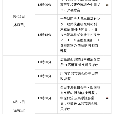
13時00分
高等学校研究協議会中国ブ
ロック会総会
6月11日
一般財団法人日本建築セン
ター建築技術研究所の 鈴
（木曜日）
木克宗 主任研究員，トヨ
15時15分
タ自動車株式会社モビリテ
ィ・ＩＴＳ基盤企画部ＩＴ
Ｓ推進室の 佐藤則明 担当
部長
広島県西部建設事務所呉支
11時00分
所の 高橋直樹 支所長ほか
庁内で 呉市議会の 中田光
11時30分
政 議長
全日本海員組合中・四国地
方支部の 除補修 支部長，
13時30分
中原好治 広島県議会議
6月12日
員，林敏夫 元呉市議会議
員ほか
（金曜日）