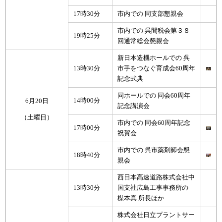
17時30分
市内での 同支部懇親会
市内での 呉間税会第３８
19時25分
回通常総会懇親会
新日本造機ホールでの 呉
13時30分
市手をつなぐ育成会60周年
記念式典
同ホールでの 同会60周年
14時00分
6月20日
記念講演会
（土曜日）
市内での 同会60周年記念
17時00分
祝賀会
市内での 呉市薬剤師会懇
18時40分
親会
西日本高速道路株式会社中
13時30分
国支社広島工事事務所の
楳本真 所長ほか
株式会社日立プラントサー