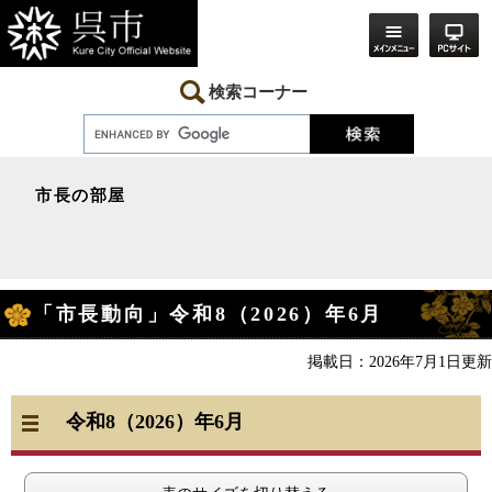
ペ
メ
ー
ニ
ジ
ュ
の
ー
先
を
検索コーナー
頭
飛
で
ば
す。
し
て
本
市長の部屋
文
へ
本
「市長動向」令和8（2026）年6月
文
掲載日：2026年7月1日更新
令和8（2026）年6
月