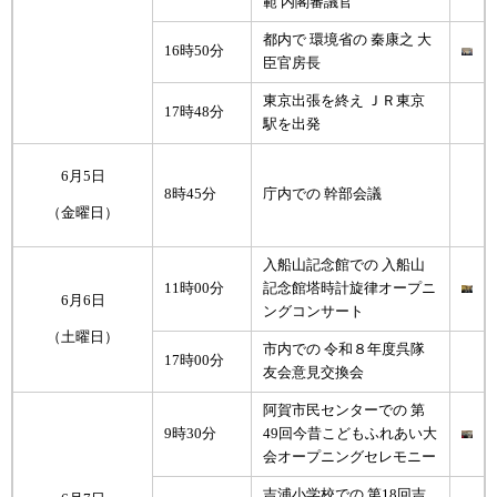
範 内閣審議官
都内で 環境省の 秦康之 大
16時50分
臣官房長
東京出張を終え ＪＲ東京
17時48分
駅を出発
6月5日
8時45分
庁内での 幹部会議
（金曜日）
入船山記念館での 入船山
11時00分
記念館塔時計旋律オープニ
6月6日
ングコンサート
（土曜日）
市内での 令和８年度呉隊
17時00分
友会意見交換会
阿賀市民センターでの 第
9時30分
49回今昔こどもふれあい大
会オープニングセレモニー
吉浦小学校での 第18回吉