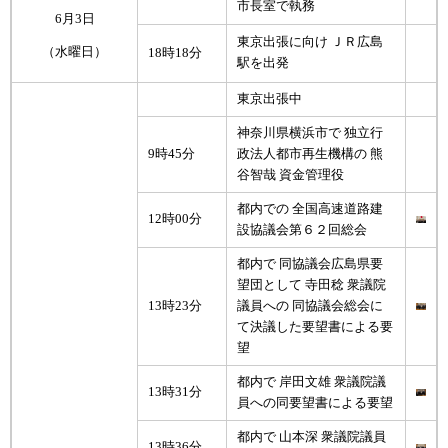
市長室で執務
6月3日
東京出張に向け ＪＲ広島
（水曜日）
18時18分
駅を出発
東京出張中
神奈川県横浜市で 独立行
9時45分
政法人都市再生機構の 熊
谷智哉 資金管理役
都内での 全国高速道路建
12時00分
設協議会第６２回総会
都内で 同協議会広島県要
望団として 寺田稔 衆議院
13時23分
議員への 同協議会総会に
て決議した要望書による要
望
都内で 岸田文雄 衆議院議
13時31分
員への同要望書による要望
都内で 山本深 衆議院議員
13時36分