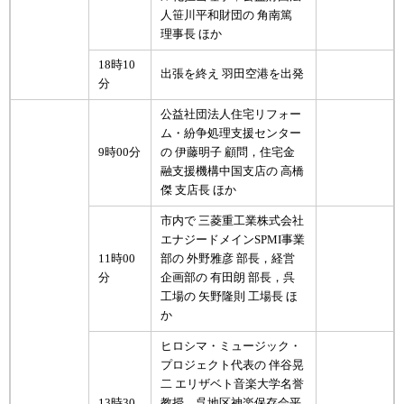
人笹川平和財団の 角南篤
理事長 ほか
18時10
出張を終え 羽田空港を出発
分
公益社団法人住宅リフォー
ム・紛争処理支援センター
9時00分
の 伊藤明子 顧問，住宅金
融支援機構中国支店の 高橋
傑 支店長 ほか
市内で 三菱重工業株式会社
エナジードメインSPMI事業
11時00
部の 外野雅彦 部長，経営
分
企画部の 有田朗 部長，呉
工場の 矢野隆則 工場長 ほ
か
ヒロシマ・ミュージック・
プロジェクト代表の 伴谷晃
二 エリザベト音楽大学名誉
13時30
教授，呉地区神楽保存会平