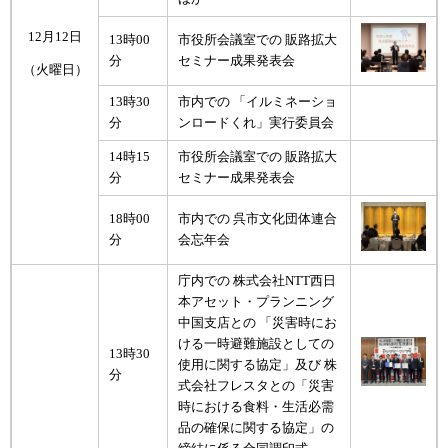
12月12日
13時00
市役所会議室での 販路拡大
分
セミナー成果発表会
（火曜日）
13時30
市内での 「イルミネーショ
分
ンロードくれ」実行委員会
14時15
市役所会議室での 販路拡大
分
セミナー成果発表会
18時00
市内での 呉市文化団体連合
分
会忘年会
庁内での 株式会社NTT西日
本アセット・プランニング
中国支店との 「災害時にお
ける一時避難施設としての
13時30
使用に関する協定」及び 株
分
式会社フレスタとの「災害
時における食料・生活必需
品の確保に関する協定」の