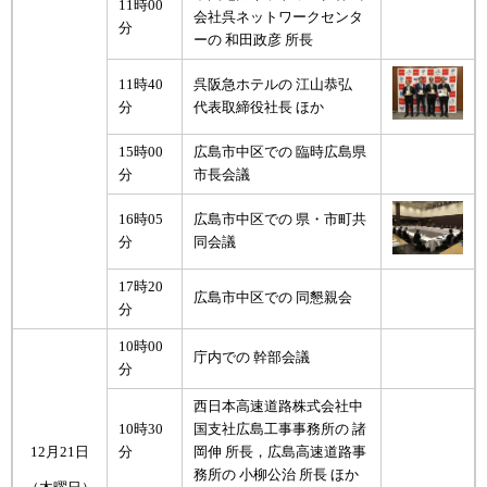
11時00
会社呉ネットワークセンタ
分
ーの 和田政彦 所長
11時40
呉阪急ホテルの 江山恭弘
分
代表取締役社長 ほか
15時00
広島市中区での 臨時広島県
分
市長会議
16時05
広島市中区での 県・市町共
分
同会議
17時20
広島市中区での 同懇親会
分
10時00
庁内での 幹部会議
分
西日本高速道路株式会社中
10時30
国支社広島工事事務所の 諸
12月21日
分
岡伸 所長，広島高速道路事
務所の 小柳公治 所長 ほか