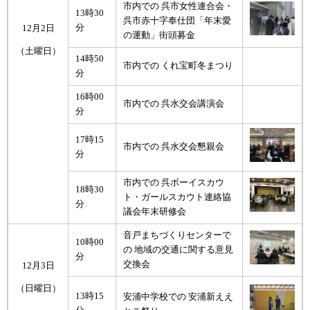
市内での 呉市女性連合会・
13時30
呉市赤十字奉仕団「年末愛
分
12月2日
の運動」街頭募金
（土曜日）
14時50
市内での くれ宝町冬まつり
分
16時00
市内での 呉水交会講演会
分
17時15
市内での 呉水交会懇親会
分
市内での 呉ボーイスカウ
18時30
ト・ガールスカウト連絡協
分
議会年末研修会
音戸まちづくりセンターで
10時00
の 地域の交通に関する意見
分
交換会
12月3日
（日曜日）
13時15
安浦中学校での 安浦新ええ