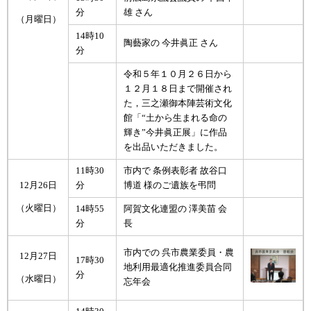
分
雄 さん
（月曜日）
14時10
陶藝家の 今井眞正 さん
分
令和５年１０月２６日から
１２月１８日まで開催され
た，三之瀬御本陣芸術文化
館「“土から生まれる命の
輝き”今井眞正展」に作品
を出品いただきました。
11時30
市内で 条例表彰者 故谷口
12月26日
分
博道 様のご遺族を弔問
（火曜日）
14時55
阿賀文化連盟の 澤美苗 会
分
長
市内での 呉市農業委員・農
12月27日
17時30
地利用最適化推進委員合同
分
（水曜日）
忘年会