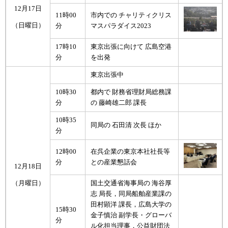
12月17日
11時00
市内での チャリティクリス
（日曜日）
分
マスパラダイス2023
17時10
東京出張に向けて 広島空港
分
を出発
東京出張中
10時30
都内で 財務省理財局総務課
分
の 藤崎雄二郎 課長
10時35
同局の 石田清 次長 ほか
分
12時00
在呉企業の東京本社社長等
分
との産業懇話会
12月18日
国土交通省海事局の 海谷厚
（月曜日）
志 局長，同局船舶産業課の
田村顕洋 課長，広島大学の
15時30
金子慎治 副学長・グローバ
分
ル化担当理事，公益財団法