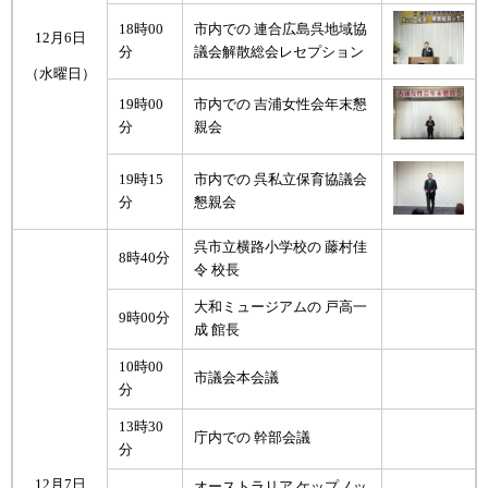
18時00
市内での 連合広島呉地域協
12月6日
分
議会解散総会レセプション
（水曜日）
19時00
市内での 吉浦女性会年末懇
分
親会
19時15
市内での 呉私立保育協議会
分
懇親会
呉市立横路小学校の 藤村佳
8時40分
令 校長
大和ミュージアムの 戸高一
9時00分
成 館長
10時00
市議会本会議
分
13時30
庁内での 幹部会議
分
12月7日
オーストラリア ケップノッ