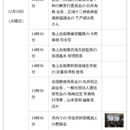
分
和の舞実行委員会の 白井為
12月19日
典 会長，広域十二神祇神楽
連絡協議会の 下戸成治美
（火曜日）
さん
14時10
海上自衛隊練習艦隊の 今野
分
泰樹 司令官
14時30
海上自衛隊呉地方総監部の
分
加茂義永 管理部長
14時50
海上自衛隊幹部候補生学校
分
の 近藤奈津枝 校長
全国郵便局長会の 向井則之
副会長，一般社団法人通信
15時30
研究会の 島崎忠宏 常務執
分
行理事，山本英樹 編集長
ほか
18時30
市内での 市役所幹部職員と
分
の懇親会