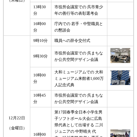
（木曜日）
13時30
市役所会議室での 呉市青少
分
年の善行等の表彰選考会
16時00
庁内での 若手・中堅職員と
分
の懇談会
9時10分
職員への辞令交付式
市役所会議室での 呉まちな
9時30分
か公共空間デザイン会議
大和ミュージアムでの 大和
10時00
ミュージアム来館者1,600万
分
人記念式典
10時45
市役所会議室での 呉まちな
分
か公共空間デザイン会議
第17回春季全日本小学生男
12月22日
子ソフトボール大会に広島
県代表として出場する 二川
（金曜日）
ジュニアの 中野晴夫 代
16時00