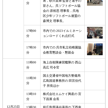
表，砂川直輝 監督と選手の
分
皆さん。呉ソフトボール協
会の 原裕思 理事長，呉地
区少年ソフトボール連盟の
森博文 理事長。
17時00
市内での 2023イルミネーシ
分
ョンロードくれ点灯式
17時30
市内での 呉市私立幼稚園協
分
会教育懇談会・懇親会
11時00
海上自衛隊練習艦隊の 西山
分
高広 司令官
国土交通省中国地方整備局
11時30
広島国道事務所の 田宮佳代
分
子 所長ほか
13時10
株式会社エムケイ興産の 宮
分
下昌展 会長
12月25日
13時30
前広島県議会議員の 下西幸