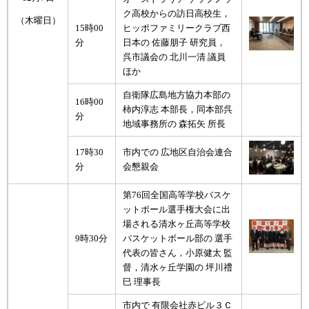
ク高校からの訪日高校生，
（木曜日）
15時00
ヒッポファミリークラブ西
分
日本の 佐藤朋子 研究員，
呉市議会の 北川一清 議員
ほか
自衛隊広島地方協力本部の
16時00
柿内淳志 本部長，同本部呉
分
地域事務所の 森拓矢 所長
17時30
市内での 広地区自治会連合
分
会懇親会
第76回全国高等学校バスケ
ットボール選手権大会に出
場される清水ヶ丘高等学校
9時30分
バスケットボール部の 選手
代表の皆さん，小原健太 監
督，清水ヶ丘学園の 坪川禮
巳 理事長
市内で 有限会社赤ビル３Ｃ