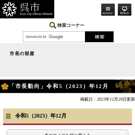
ペ
メ
ー
ニ
ジ
ュ
の
ー
先
を
検索コーナー
頭
飛
で
ば
す。
し
て
本
市長の部屋
文
へ
本
「市長動向」令和5（2023）年12月
文
掲載日：2023年12月29日更新
令和5（2023）年12
月