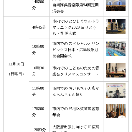
14時00
自衛隊呉音楽隊第54回定期
分
演奏会
市内での とびしまウルトラ
4時45分
マラニック2023 in せとう
ち・呉 開会式
市内での スペシャルオリン
10時00
ピックス日本・広島競泳競
分
技会開会式
12月10日
10時30
市内での こどものための音
（日曜日）
分
楽会クリスマスコンサート
11時00
市内での おいもちゃん広か
分
んらんちゃん祭り
17時00
市内での 呉地区柔道連盟忘
分
年会
大阪府出張に向けて JR広島
12時3分