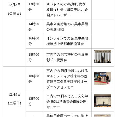
13時30
＆Ｓｐａの 小島真帆 代表
12月8日
分
取締役社長，田口美紀男 企
（金曜日）
画アドバイザー
14時00
呉市立美術館での 呉市美術
分
公募展 往訪
16時00
オンラインでの 広島中央地
分
域連携中枢都市圏協議会
18時00
市内での 呉市美術公募展表
分
彰式・祝賀会
市内での 過疎地域における
10時00
マルチメディア端末等の設
分
置運営二係る実証実験オー
プニングセレモニー
12月9日
市内での 日本うんこ文化学
13時00
会 第3回学術集会市民公開
（土曜日）
分
セミナー
呉信用金庫ホールでの 海上