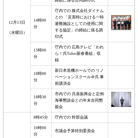
締結に係る合同調印式
庁内での 株式会社ダイナム
との 「災害時における一時
14時00
12月13日
避難施設としての使用に関
分
する協定」の締結に係る調
（水曜日）
印式
庁内での 広島テレビ「われ
15時00
ら！呉Tuber新春番組」収
分
録
新日本造機ホールでの リノ
18時00
ベーションスクール＠呉 事
分
前講演会
市内での 呉港振興会と定例
18時30
海事懇談会との年末合同懇
分
親会
8時45分
庁内での 幹部会議
10時00
市議会予算特別委員会
分