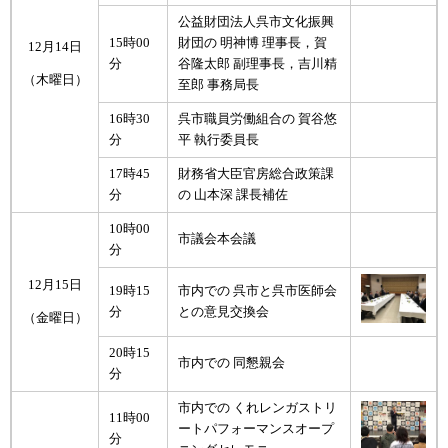
公益財団法人呉市文化振興
15時00
財団の 明神博 理事長，賀
12月14日
分
谷隆太郎 副理事長，吉川精
（木曜日）
至郎 事務局長
16時30
呉市職員労働組合の 賀谷悠
分
平 執行委員長
17時45
財務省大臣官房総合政策課
分
の 山本深 課長補佐
10時00
市議会本会議
分
12月15日
19時15
市内での 呉市と呉市医師会
分
との意見交換会
（金曜日）
20時15
市内での 同懇親会
分
市内での くれレンガストリ
11時00
ートパフォーマンスオープ
分