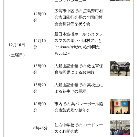
ニングセレモニー
広島市中区での 広島県町村
12時00
会吉田隆行会長の全国町村
分
会会長就任を祝う会
新日本造機ホールでの クレ
14時15
スマスの集い～田村アナと
12月16日
分
Ichikureのゆかいな仲間た
ちvol.2～
（土曜日）
15時00
入船山記念館での 救世軍保
分
育所園児によるお遊戯
15時20
入船山記念館での 高校生に
分
よる花生けの展示
18時00
市内での 呉バレーボール協
分
会表彰式及び越年会
仁方中学校での ロードレー
8時45分
スくれ開会式