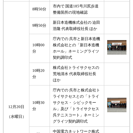
市内で 国道185号川尻歩道
8時50分
整備箇所の現地確認
新日本造機株式会社の 迫田
9時50分
浩隆 代表取締役社長 ほか
庁内での 呉市と新日本造機
10時00
株式会社との「新日本造機
分
ホール」ネーミングライツ
契約調印式
株式会社トライサクセスの
10時20
荒地清水 代表取締役社長
分
ほか
庁内での 呉市と株式会社ト
ライサクセスとの「トライ
10時30
サクセス・ シビックモー
12月20日
分
ル」及び「トライサクセス
呉テニスコート」ネーミン
（水曜日）
グライツ契約調印式
中国電力ネットワーク株式