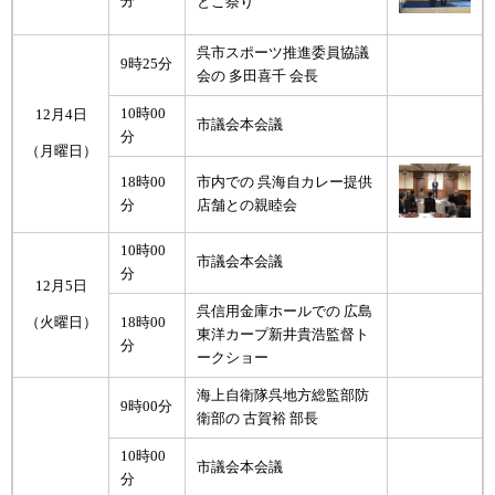
分
とこ祭り
呉市スポーツ推進委員協議
9時25分
会の 多田喜千 会長
10時00
12月4日
市議会本会議
分
（月曜日）
18時00
市内での 呉海自カレー提供
分
店舗との親睦会
10時00
市議会本会議
分
12月5日
呉信用金庫ホールでの 広島
18時00
（火曜日）
東洋カープ新井貴浩監督ト
分
ークショー
海上自衛隊呉地方総監部防
9時00分
衛部の 古賀裕 部長
10時00
市議会本会議
分