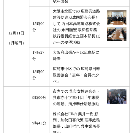
駅を出発
大阪市北区での 広島呉道路
建設促進期成同盟会会長と
15時00
して 西日本高速道路株式会
分
社の 永田順宏 取締役常務
12月11日
執行役員経営企画本部長 ほ
かへの要望活動
（月曜日）
17時27
大阪府出張からJR広島駅に
分
帰着
広島市中区での 広島県日韓
18時00
親善協会「忘年・会員の夕
分
べ」
市内での 呉市女性連合会・
9時00分
呉市赤十字奉仕団「年末愛
の運動」清掃奉仕活動激励
株式会社IHIの 粟井一樹 顧
問，加勢田喜代繁 理事総務
9時45分
部長，出町哲也 呉事業所長
ほか