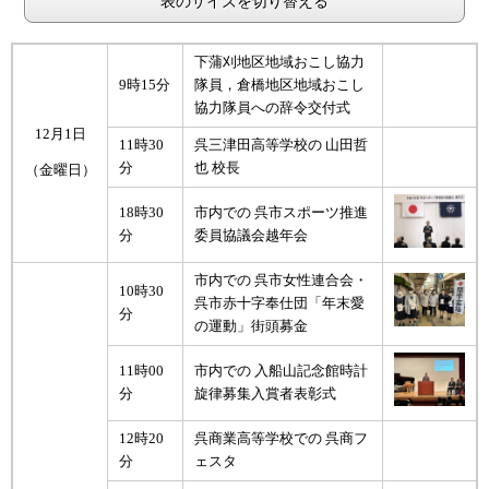
表のサイズを切り替える
下蒲刈地区地域おこし協力
9時15分
隊員，倉橋地区地域おこし
協力隊員への辞令交付式
12月1日
11時30
呉三津田高等学校の 山田哲
分
也 校長
（金曜日）
18時30
市内での 呉市スポーツ推進
分
委員協議会越年会
市内での 呉市女性連合会・
10時30
呉市赤十字奉仕団「年末愛
分
の運動」街頭募金
11時00
市内での 入船山記念館時計
分
旋律募集入賞者表彰式
12時20
呉商業高等学校での 呉商フ
分
ェスタ