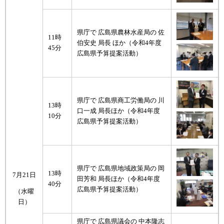
県庁で 広島県農林水産局の 佐
11時
伯安史 局長 ほか（令和4年度
45分
広島県予算提案活動）
県庁で 広島県商工労働局の 川
13時
口一成 局長ほか（令和4年度
10分
広島県予算提案活動）
県庁で 広島県地域政策局の 岡
13時
7月21日
田芳和 局長ほか（令和4年度
40分
広島県予算提案活動）
（水曜
日）
県庁で 広島県議会の 中本隆志