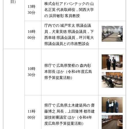
日）
株式会社アドバンテックの 山
13時
名正英 代表取締役，関西大学
30分
の 浜田敏彰 客員教授
庁内での 城戸常太 県議会議
16時
員，犬童英徳 県議会議員，下
00分
西幸雄 県議会議員，坪川竜大
県議会議員との市政懇談会
県庁で 広島県警察の 森内彰
10時
本部長 ほか（令和4年度広島
30分
県予算提案活動）
県庁で 広島県土木建築局の 齋
11時
藤博之 局長，上田隆博 都市建
00分
築技術審議官 ほか（令和4年
度広島県予算提案活動）