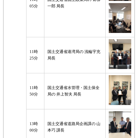
05分
一郎 局長
11時
国土交通省港湾局の 浅輪宇充
25分
局長
11時
国土交通省水管理・国土保全
50分
局の 井上智夫 局長
13時
国土交通省道路局企画課の 山
00分
本巧 課長