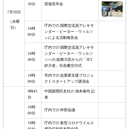
30分
現場見学会
7月28日
（水曜
庁内での 国際交流員アレキサ
日）
16時
ンダー・ピーター・ウィルソ
00分
ンによる活動報告会
庁内での 国際交流員アレキサ
16時
ンダー・ピーター・ウィルソ
40分
ンへの 総務大臣からの「JET
絆大使」任命書交付式
18時
市内での 起業家支援プロジェ
00分
クトスタートアップ講演会
9時45
中国新聞呉支社の 池本泰尚 記
分
者
10時
庁内での 幹部会議
00分
10時
庁内での 新型コロナウイルス
05分
感染症対策本部会議