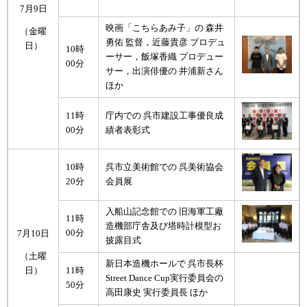
7月9日
映画「こちらあみ子」の 森井
（金曜
勇佑 監督，近藤貴彦 プロデュ
日）
10時
ーサー，飯塚香織 プロデュー
00分
サー，出演俳優の 井浦新さん
ほか
11時
庁内での 呉市建設工事優良成
00分
績者表彰式
10時
呉市立美術館での 呉美術協会
20分
会員展
入船山記念館での 旧海軍工廠
11時
造機部庁舎及び塔時計模型お
00分
7月10日
披露目式
（土曜
新日本造機ホールで 呉市長杯
11時
日）
Street Dance Cup実行委員会の
50分
高田康史 実行委員長 ほか