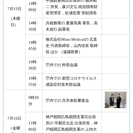
中国財務局呉出張所の 福本昭
14時
二 所長，森川文弘 統括国有財
7月15日
00分
産管理官，松浦宏憲 管財課長
（木曜
14時
呉税務署の 重廣高典 署長，高
日）
30分
木規行 副署長
株式会社Mitas Medicalの 北直
14時
史 代表取締役，山内佳奈 取締
45分
役 ほか （遠隔医療）
16時
庁内での 幹部会議
30分
16時
庁内での 新型コロナウイルス
35分
感染症対策本部会議
9時30
庁内での 呉市表彰審査会
分
神戸税関広島税関支署呉出張
7月16日
11時
所の 宇都宮太志 出張所長，神
（金曜
00分
戸税関広島税関支署の 上内大