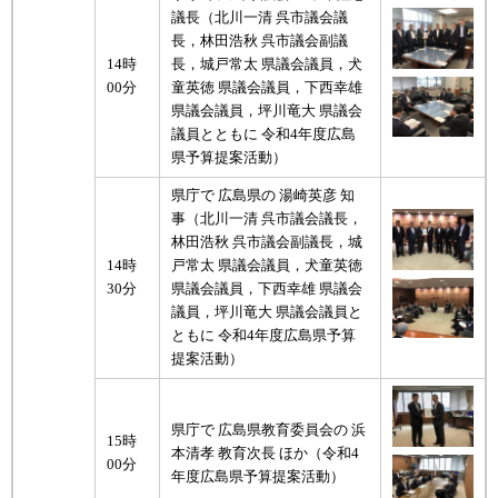
議長（北川一清 呉市議会議
長，林田浩秋 呉市議会副議
14時
長，城戸常太 県議会議員，犬
00分
童英徳 県議会議員，下西幸雄
県議会議員，坪川竜大 県議会
議員とともに 令和4年度広島
県予算提案活動）
県庁で 広島県の 湯崎英彦 知
事（北川一清 呉市議会議長，
林田浩秋 呉市議会副議長，城
14時
戸常太 県議会議員，犬童英徳
30分
県議会議員，下西幸雄 県議会
議員，坪川竜大 県議会議員と
ともに 令和4年度広島県予算
提案活動）
県庁で 広島県教育委員会の 浜
15時
本清孝 教育次長 ほか（令和4
00分
年度広島県予算提案活動）