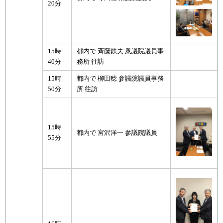
20分
15時
都内で 斉藤鉄夫 衆議院議員事
40分
務所 往訪
15時
都内で 柳田稔 参議院議員事務
50分
所 往訪
15時
都内で 宮沢洋一 参議院議員
55分