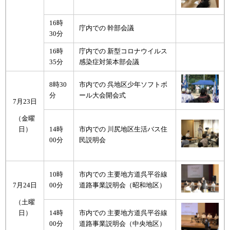
16時
庁内での 幹部会議
30分
16時
庁内での 新型コロナウイルス
35分
感染症対策本部会議
8時30
市内での 呉地区少年ソフトボ
分
ール大会開会式
7月23日
（金曜
14時
市内での 川尻地区生活バス住
日）
00分
民説明会
10時
市内での 主要地方道呉平谷線
7月24日
00分
道路事業説明会（昭和地区）
（土曜
14時
市内での 主要地方道呉平谷線
日）
00分
道路事業説明会（中央地区）