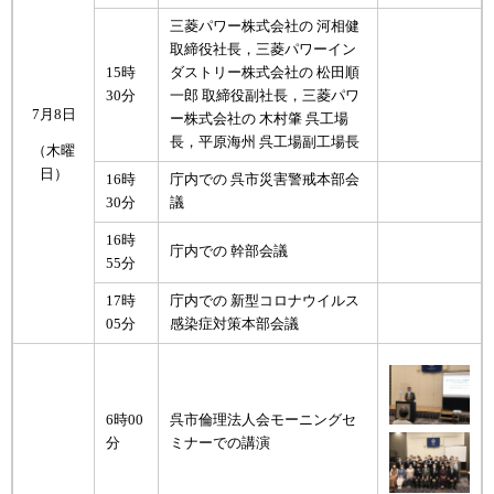
三菱パワー株式会社の 河相健
取締役社長，三菱パワーイン
15時
ダストリー株式会社の 松田順
30分
一郎 取締役副社長，三菱パワ
7月8日
ー株式会社の 木村肇 呉工場
長，平原海州 呉工場副工場長
（木曜
日）
16時
庁内での 呉市災害警戒本部会
30分
議
16時
庁内での 幹部会議
55分
17時
庁内での 新型コロナウイルス
05分
感染症対策本部会議
6時00
呉市倫理法人会モーニングセ
分
ミナーでの講演