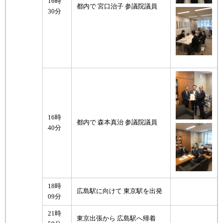
16時
都内で 宮口治子 参議院議員
30分
16時
都内で 森本真治 参議院議員
40分
18時
広島駅に向けて 東京駅を出発
09分
21時
東京出張から 広島駅へ帰着