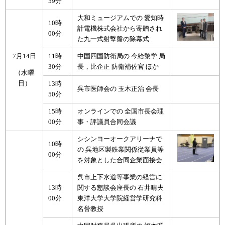
59分
大和ミュージアムでの 愛知時
10時
計電機株式会社から寄贈され
00分
た九一式射撃盤の除幕式
7月14日
11時
中国四国防衛局の 今給黎学 局
30分
長，比企正 防衛補佐官 ほか
（水曜
日）
13時
呉市医師会の 玉木正治 会長
50分
15時
オンラインでの 全国市長会理
00分
事・評議員合同会議
シシンヨーオークアリーナで
10時
の 呉地区製鉄業関係従業員等
00分
を対象とした合同企業面接会
呉市上下水道等事業の経営に
13時
関する懇談会座長の 石井晴夫
00分
東洋大学大学院経営学研究科
名誉教授