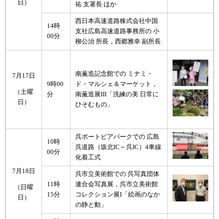
日）
祐 支署長 ほか
西日本高速道路株式会社中国
14時
支社広島高速道路事務所の 小
00分
柳公治 所長，西郷雅幸 副所長
南薫造記念館での ミナミ・
7月17日
9時00
ド・マルシェ＆マーケット，
（土曜
分
南薫造展III「洗練の美 日常に
日）
ひそむもの」
呉ポートピアパークでの 広島
10時
呉道路（坂北IC～呉IC）4車線
00分
化着工式
7月18日
呉市立美術館での 呉写真団体
11時
連合会写真展，呉市立美術館
（日曜
15分
コレクション展I「絵画のなか
日）
の静と動」