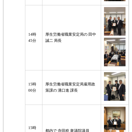
14時
厚生労働省職業安定局の 田中
45分
誠二 局長
15時
厚生労働省職業安定局雇用政
00分
策課の 溝口進 課長
15時
都内で 寺田稔 衆議院議員