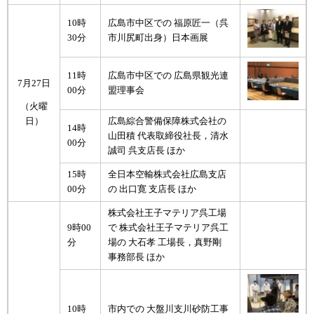
10時
広島市中区での 福原匠一（呉
30分
市川尻町出身）日本画展
11時
広島市中区での 広島県観光連
7月27日
00分
盟理事会
（火曜
広島綜合警備保障株式会社の
日）
14時
山田積 代表取締役社長，清水
00分
誠司 呉支店長 ほか
15時
全日本空輸株式会社広島支店
00分
の 出口寛 支店長 ほか
株式会社王子マテリア呉工場
9時00
で 株式会社王子マテリア呉工
分
場の 大石孝 工場長，真野剛
事務部長 ほか
10時
市内での 大盤川支川砂防工事