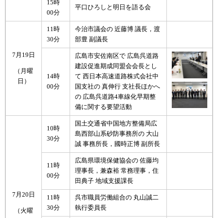
15時
平口ひろしと明日を語る会
00分
11時
今治市議会の 近藤博 議長，渡
30分
部豊 副議長
7月19日
広島市安佐南区で 広島呉道路
建設促進期成同盟会会長とし
（月曜
14時
て 西日本高速道路株式会社中
日）
00分
国支社の 真伸行 支社長ほかへ
の 広島呉道路4車線化早期整
備に関する要望活動
国土交通省中国地方整備局広
10時
島西部山系砂防事務所の 大山
30分
誠 事務所長，國時正博 副所長
広島県環境保健協会の 佐藤均
11時
理事長，兼森裕 常務理事，住
00分
田典子 地域支援課長
7月20日
11時
呉市職員労働組合の 丸山誠二
30分
執行委員長
（火曜