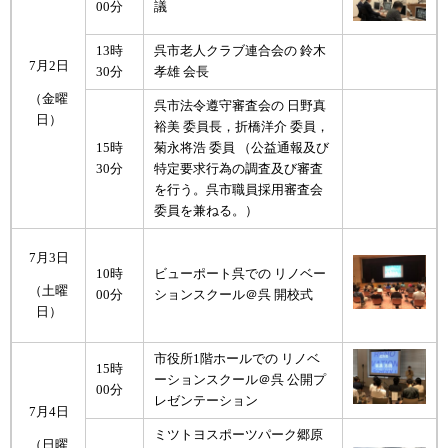
00分
議
13時
呉市老人クラブ連合会の 鈴木
7月2日
30分
孝雄 会長
（金曜
呉市法令遵守審査会の 日野真
日）
裕美 委員長，折橋洋介 委員，
15時
菊永将浩 委員 （公益通報及び
30分
特定要求行為の調査及び審査
を行う。呉市職員採用審査会
委員を兼ねる。）
7月3日
10時
ビューポート呉での リノベー
（土曜
00分
ションスクール＠呉 開校式
日）
市役所1階ホールでの リノベ
15時
ーションスクール＠呉 公開プ
00分
レゼンテーション
7月4日
ミツトヨスポーツパーク郷原
（日曜