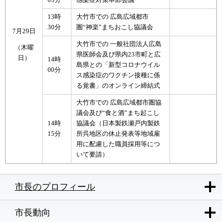
13時
大竹市での 広島広域都市
30分
圏“神楽”まちおこし協議会
7月29日
大竹市での 一般社団法人広島
（木曜
県医師会及び県内23市町と広
日）
14時
島県との「新型コロナウイル
00分
ス感染症のワクチン接種に係
る覚書」のオンライン締結式
大竹市での 広島広域都市圏協
議会及び“食と酒”まち起こし
14時
協議会（日本製鉄瀬戸内製鉄
15分
所呉地区の休止発表等地域雇
用に配慮した職員採用等につ
いて要請）
市長のプロフィール
市長動向