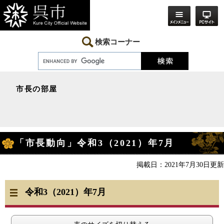
ペ
メ
ー
ニ
ジ
ュ
の
ー
先
を
検索コーナー
頭
飛
で
ば
す。
し
て
本
市長の部屋
文
へ
本
「市長動向」令和3（2021）年7月
文
掲載日：2021年7月30日更新
令和3（2021）年7
月