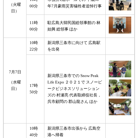
（火曜
00分
年7月豪雨災害犠牲者追悼行事
日）
11時
駐広島大韓民国総領事館の 林
00分
始興 総領事 ほか
10時
新潟県三条市に向けて 広島駅
22分
を出発
7月7日
新潟県三条市での Snow Peak
Life Expo ２０２１で スノーピ
（水曜
17時
ークビジネスソリューション
日）
50分
ズの 村瀬亮 代表取締役社長，
呉市顧問の 郡山龍さん ほか
10時
新潟県三条市出張から 広島空
40分
港へ帰着