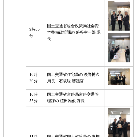
国土交通省総合政策局社会資
9時55
本整備政策課の 盛谷幸一郎 課
分
長
10時
国土交通省住宅局の 淡野博久
30分
局長，石坂聡 審議官
10時
国土交通省道路局道路交通管
55分
理課の 植田雅俊 課長
11時
国土交通省国土政策局の 青柳