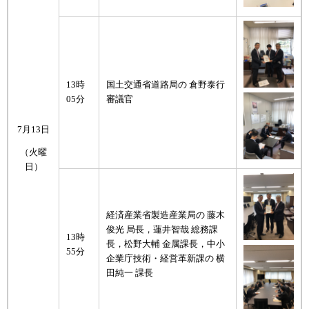
13時
国土交通省道路局の 倉野泰行
05分
審議官
7月13日
（火曜
日）
経済産業省製造産業局の 藤木
俊光 局長，蓮井智哉 総務課
13時
長，松野大輔 金属課長，中小
55分
企業庁技術・経営革新課の 横
田純一 課長