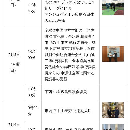
での 2021プレナスなでしこ１
17時
日）
部リーグ第14節
45分
アンジュヴィオレ広島Vs日体
大Fields横浜
全水道中国地方本部の 下垣内
真治 書記長，全水道山陽地区
本部の 山本学 執行委員長，林
英亜 広島県支部書記長，呉市
13時
7月5日
職員労働組合連合会の 丸山誠
00分
二 執行委員長，全水道呉水道
（月曜
労働組合の 織田和孝 執行委員
日）
長からの 水源保全等に関する
要請書の受領
13時
下西幸雄 広島県議会議員
30分
9時30
市内で 中山泰秀 防衛副大臣
分
7月6日
10時
市役所1階ホールでの 平成30