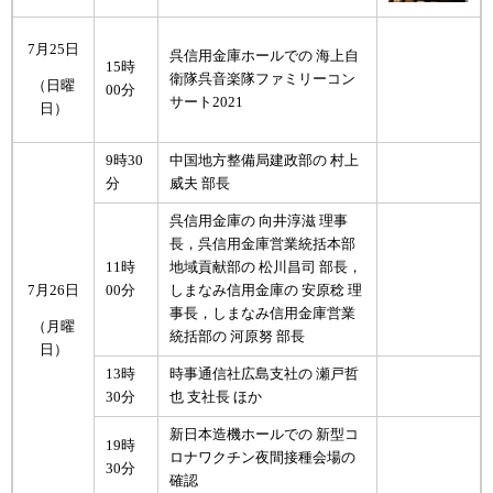
7月25日
呉信用金庫ホールでの 海上自
15時
衛隊呉音楽隊ファミリーコン
（日曜
00分
サート2021
日）
9時30
中国地方整備局建政部の 村上
分
威夫 部長
呉信用金庫の 向井淳滋 理事
長，呉信用金庫営業統括本部
11時
地域貢献部の 松川昌司 部長，
7月26日
00分
しまなみ信用金庫の 安原稔 理
事長，しまなみ信用金庫営業
（月曜
統括部の 河原努 部長
日）
13時
時事通信社広島支社の 瀬戸哲
30分
也 支社長 ほか
新日本造機ホールでの 新型コ
19時
ロナワクチン夜間接種会場の
30分
確認