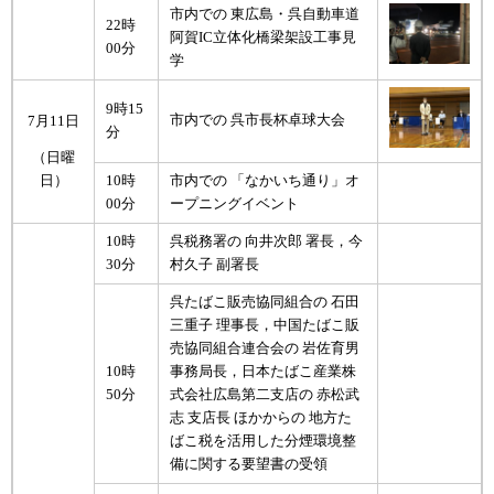
市内での 東広島・呉自動車道
22時
阿賀IC立体化橋梁架設工事見
00分
学
9時15
市内での 呉市長杯卓球大会
7月11日
分
（日曜
10時
市内での 「なかいち通り」オ
日）
00分
ープニングイベント
10時
呉税務署の 向井次郎 署長，今
30分
村久子 副署長
呉たばこ販売協同組合の 石田
三重子 理事長，中国たばこ販
売協同組合連合会の 岩佐育男
10時
事務局長，日本たばこ産業株
50分
式会社広島第二支店の 赤松武
志 支店長 ほかからの 地方た
ばこ税を活用した分煙環境整
備に関する要望書の受領