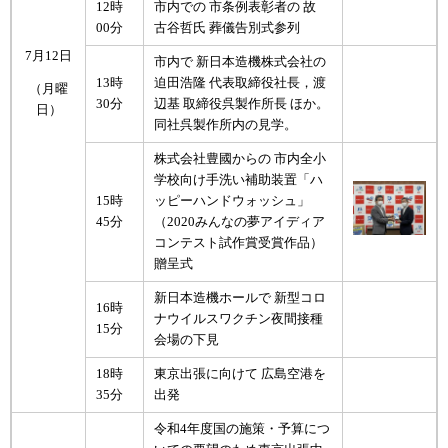
12時
市内での 市条例表彰者の 故
00分
古谷哲氏 葬儀告別式参列
7月12日
市内で 新日本造機株式会社の
13時
迫田浩隆 代表取締役社長，渡
（月曜
30分
辺基 取締役呉製作所長 ほか。
日）
同社呉製作所内の見学。
株式会社豊國からの 市内全小
学校向け手洗い補助装置「ハ
15時
ッピーハンドウォッシュ」
45分
（2020みんなの夢アイディア
コンテスト試作賞受賞作品）
贈呈式
新日本造機ホールで 新型コロ
16時
ナウイルスワクチン夜間接種
15分
会場の下見
18時
東京出張に向けて 広島空港を
35分
出発
令和4年度国の施策・予算につ