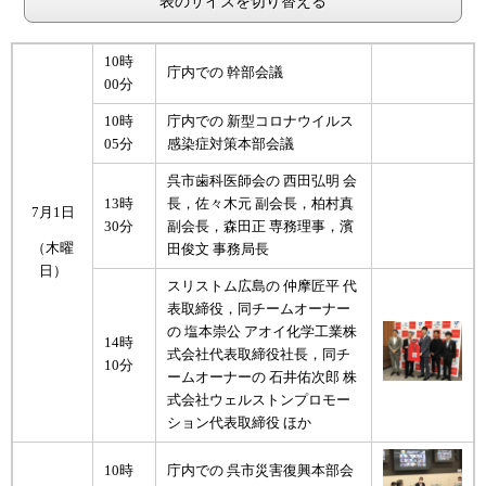
表のサイズを切り替える
10時
庁内での 幹部会議
00分
10時
庁内での 新型コロナウイルス
05分
感染症対策本部会議
呉市歯科医師会の 西田弘明 会
13時
長，佐々木元 副会長，柏村真
7月1日
30分
副会長，森田正 専務理事，濱
（木曜
田俊文 事務局長
日）
スリストム広島の 仲摩匠平 代
表取締役，同チームオーナー
の 塩本崇公 アオイ化学工業株
14時
式会社代表取締役社長，同チ
10分
ームオーナーの 石井佑次郎 株
式会社ウェルストンプロモー
ション代表取締役 ほか
10時
庁内での 呉市災害復興本部会