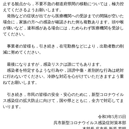
止する観点から，不要不急の都道府県間の移動については，極力控
えてくださるようお願いします。
発熱などの症状が出てから医療機関への受診までの間隔が空いた
場合に，家族の方への感染が確認された例も複数あります。頭や喉
が痛いなど，違和感がある場合には，ためらわず医療機関を受診し
てください。
事業者の皆様も，引き続き，在宅勤務などにより，出勤者数の削
減に努めてください。
最後になりますが，感染リスクは誰にでもあります。
感染者を特定するような行為や，誹謗中傷・差別的な行為は絶対
に行わないでください。冷静な対応を心がけていただきますよう重
ねてお願いします。
引き続き，市民の皆様の安全・安心のために，新型コロナウイル
ス感染症の拡大防止に向けて，国や県とともに，全力で対応してま
いります。
令和3年5月15日
呉市新型コロナウイルス感染症対策本部
本部長 呉市長 新原 芳明