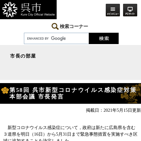
ペ
メ
ー
ニ
ジ
ュ
の
ー
先
を
検索コーナー
頭
飛
で
ば
す。
し
て
本
市長の部屋
文
へ
本
第58回 呉市新型コロナウイルス感染症対策
文
本部会議 市長発言
掲載日：2021年5月15日更新
新型コロナウイルス感染症について，政府は新たに広島県を含む
３道県を明日（16日）から5月31日まで緊急事態措置を実施すべき区
域に追加することを決定しました。