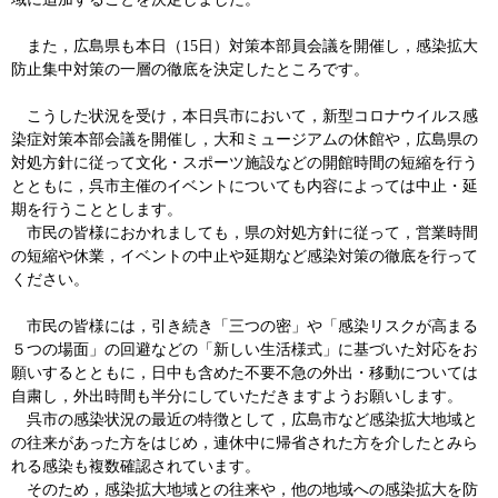
また，広島県も本日（15日）対策本部員会議を開催し，感染拡大
防止集中対策の一層の徹底を決定したところです。
こうした状況を受け，本日呉市において，新型コロナウイルス感
染症対策本部会議を開催し，大和ミュージアムの休館や，広島県の
対処方針に従って文化・スポーツ施設などの開館時間の短縮を行う
とともに，呉市主催のイベントについても内容によっては中止・延
期を行うこととします。
市民の皆様におかれましても，県の対処方針に従って，営業時間
の短縮や休業，イベントの中止や延期など感染対策の徹底を行って
ください。
市民の皆様には，引き続き「三つの密」や「感染リスクが高まる
５つの場面」の回避などの「新しい生活様式」に基づいた対応をお
願いするとともに，日中も含めた不要不急の外出・移動については
自粛し，外出時間も半分にしていただきますようお願いします。
呉市の感染状況の最近の特徴として，広島市など感染拡大地域と
の往来があった方をはじめ，連休中に帰省された方を介したとみら
れる感染も複数確認されています。
そのため，感染拡大地域との往来や，他の地域への感染拡大を防