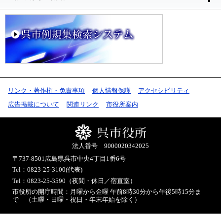
リンク・著作権・免責事項
個人情報保護
アクセシビリティ
広告掲載について
関連リンク
市役所案内
法人番号 9000020342025
〒737-8501
広島県呉市中央4丁目1番6号
Tel：0823-25-3100(代表)
Tel：0823-25-3590（夜間・休日／宿直室）
市役所の開庁時間：月曜から金曜 午前8時30分から午後5時15分ま
で （土曜・日曜・祝日・年末年始を除く）