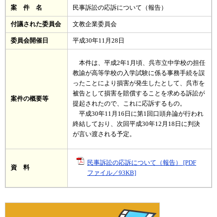
案 件 名
民事訴訟の応訴について（報告）
付議された委員会
文教企業委員会
委員会開催日
平成30年11月28日
本件は、平成2年1月頃、呉市立中学校の担任
教諭が高等学校の入学試験に係る事務手続を誤
ったことにより損害が発生したとして、呉市を
被告として損害を賠償することを求める訴訟が
案件の概要等
提起されたので、これに応訴するもの。
平成30年11月16日に第1回口頭弁論が行われ
終結しており、次回
平成30年12月18日に判決
が言い渡される予定。
民事訴訟の応訴について（報告） [PDF
資 料
ファイル／93KB]