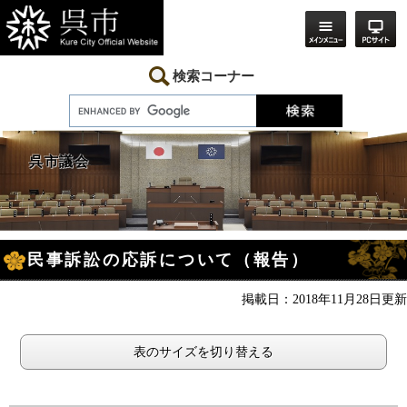
ペ
メ
ー
ニ
ジ
ュ
の
ー
先
を
検索コーナー
頭
飛
で
ば
す。
し
て
本
呉市議会
文
へ
本
民事訴訟の応訴について（報告）
文
掲載日：2018年11月28日更新
表のサイズを切り替える