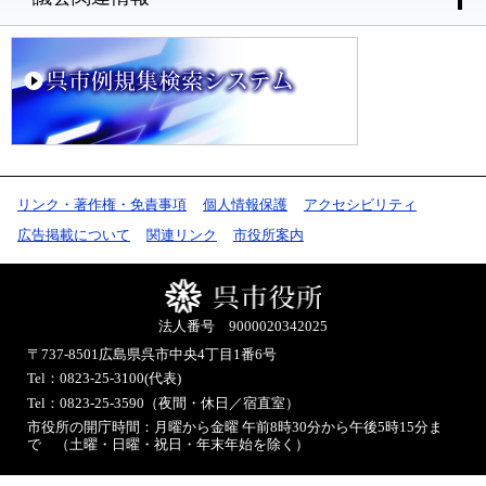
リンク・著作権・免責事項
個人情報保護
アクセシビリティ
広告掲載について
関連リンク
市役所案内
法人番号 9000020342025
〒737-8501
広島県呉市中央4丁目1番6号
Tel：0823-25-3100(代表)
Tel：0823-25-3590（夜間・休日／宿直室）
市役所の開庁時間：月曜から金曜 午前8時30分から午後5時15分ま
で （土曜・日曜・祝日・年末年始を除く）