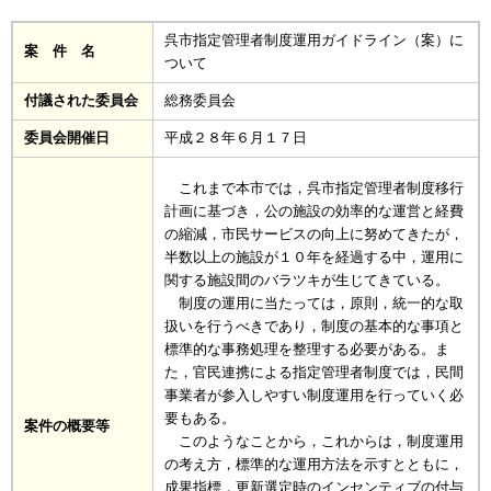
呉市指定管理者制度運用ガイドライン（案）に
案 件 名
ついて
付議された委員会
総務委員会
委員会開催日
平
成２８年６月１７日
これまで本市では，呉市指定管理者制度移行
計画に基づき，公の施設の効率的な運営と経費
の縮減，市民サービスの向上に努めてきたが，
半数以上の施設が１０年を経過する中，運用に
関する施設間のバラツキが生じてきている。
制度の運用に当たっては，原則，統一的な取
扱いを行うべきであり，制度の基本的な事項と
標準的な事務処理を整理する必要がある。ま
た，官民連携による指定管理者制度では，民間
事業者が参入しやすい制度運用を行っていく必
要もある。
案件の概要等
このようなことから，これからは，制度運用
の考え方，標準的な運用方法を示すとともに，
成果指標，更新選定時のインセンティブの付与