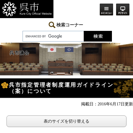
ペ
メ
ー
ニ
ジ
ュ
の
ー
先
を
検索コーナー
頭
飛
で
ば
す。
し
て
本
呉市議会
文
へ
本
呉市指定管理者制度運用ガイドライン
文
（案）について
掲載日：2016年6月17日更新
表のサイズを切り替える