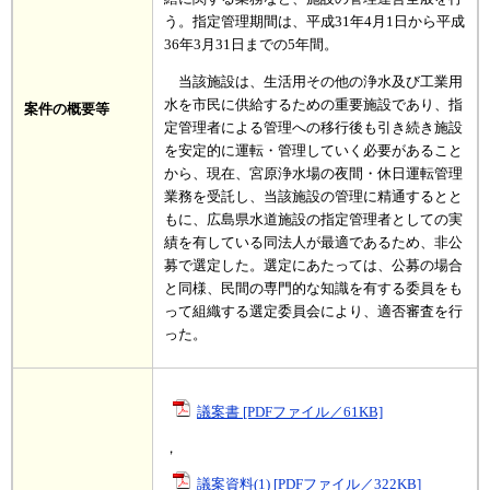
う。指定管理期間は、平成31年4月1日から平成
36年3月31日までの5年間。
当該施設は、生活用その他の浄水及び工業用
水を市民に供給するための重要施設であり、指
案件の概要等
定管理者による管理への移行後も引き続き施設
を安定的に運転・管理していく必要があること
から、現在、宮原浄水場の夜間・休日運転管理
業務を受託し、当該施設の管理に精通するとと
もに、広島県水道施設の指定管理者としての実
績を有している同法人が最適であるため、非公
募で選定した。選定にあたっては、公募の場合
と同様、民間の専門的な知識を有する委員をも
って組織する選定委員会により、適否審査を行
った。
議案書 [PDFファイル／61KB]
，
議案資料(1) [PDFファイル／322KB]