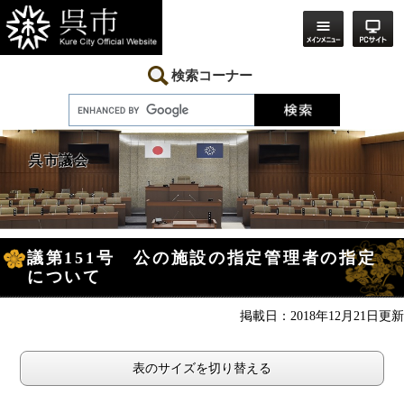
ペ
メ
ー
ニ
ジ
ュ
の
ー
先
を
検索コーナー
頭
飛
で
ば
す。
し
て
本
呉市議会
文
へ
本
議第151号 公の施設の指定管理者の指定
文
について
掲載日：2018年12月21日更新
表のサイズを切り替える