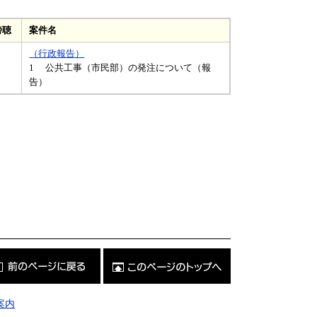
傍聴
案件名
（行政報告）
1 公共工事（市民部）の発注について（報
告）
こ
の
ペ
ー
ジ
案内
の