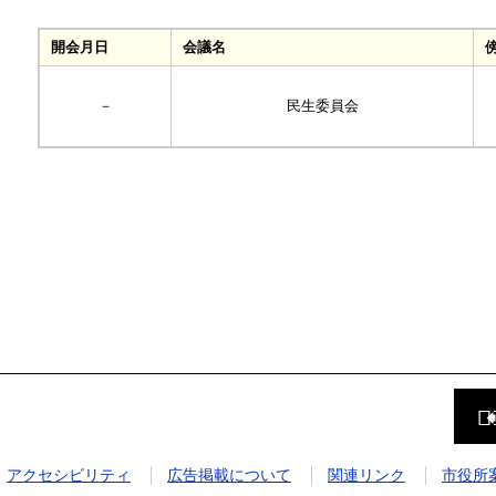
開会月日
会議名
－
民生委員会
前
の
ペ
ー
ジ
アクセシビリティ
広告掲載について
関連リンク
市役所
に