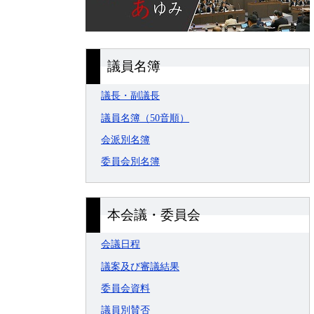
議員名簿
議長・副議長
議員名簿（50音順）
会派別名簿
委員会別名簿
本会議・委員会
会議日程
議案及び審議結果
委員会資料
議員別賛否