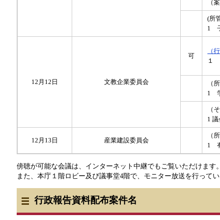
（
(所
1 
（
可
１
12月12日
文教企業委員会
（
1 
（
1 
（
12月13日
産業建設委員会
1 
傍聴が可能な会議は、インターネット中継でもご覧いただけます
また、本庁１階ロビー及び議事堂4階で、モニター放送を行ってい
行政報告資料配布案件名