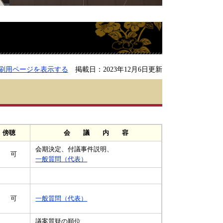
刷用ページを表示する
掲載日：2023年12月6日更新
傍聴
会 議 内 容
会期決定、付議事件説明、
可
一般質問（代表）
可
一般質問（代表）
議案質疑の順位