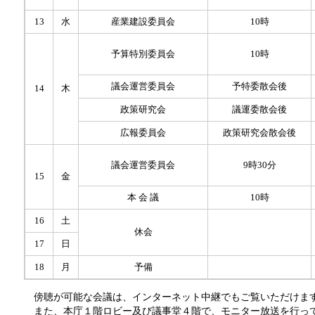
13
水
産業建設委員会
10時
予算特別委員会
10時
議会運営委員会
予特委散会後
14
木
政策研究会
議運委散会後
広報委員会
政策研究会散会後
9時30分
議会運営委員会
15
金
本 会 議
10時
16
土
休会
17
日
18
月
予備
傍聴が可能な会議は、インターネット中継でもご覧いただけま
また、本庁１階ロビー及び議事堂４階で、モニター放送を行っ