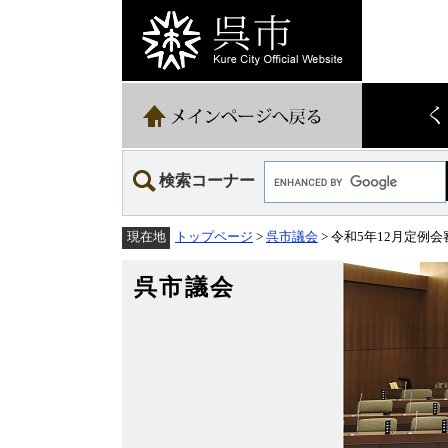
ペ
メ
ー
ニ
ジ
ュ
の
ー
先
を
頭
飛
で
ば
す。
し
て
Google
本
検索コーナー
カ
文
ス
へ
タ
トップページ
>
呉市議会
> 令和5年12月定例
現在地
ム
検
索
呉市議会