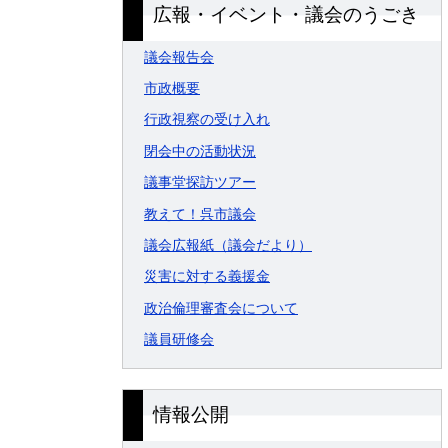
広報・イベント・議会のうごき
議会報告会
市政概要
行政視察の受け入れ
閉会中の活動状況
議事堂探訪ツアー
教えて！呉市議会
議会広報紙（議会だより）
災害に対する義援金
政治倫理審査会について
議員研修会
情報公開