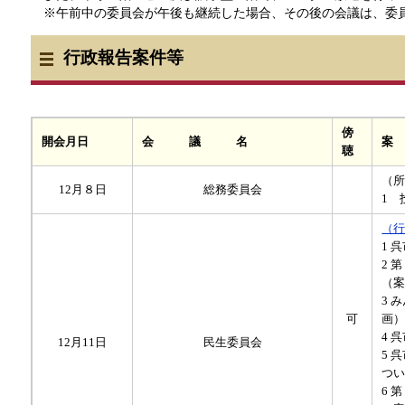
※午前中の委員会が午後も継続した場合、その後の会議は、委
行政報告案件等
傍
開会月日
会 議 名
案
聴
（
12月８日
総務委員会
1 
（
1 
2 
（
3 
可
画
4 
12月11日
民生委員会
5 
つ
6 