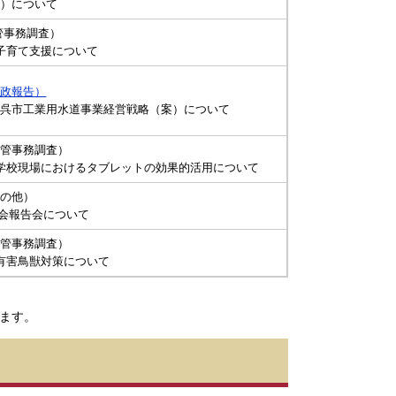
案）について
管事務調査）
子育て支援について
行政報告）
 呉市工業用水道事業経営戦略（案）について
所管事務調査）
学校現場におけるタブレットの効果的活用について
その他）
議会報告会について
所管事務調査）
有害鳥獣対策について
。
ます。