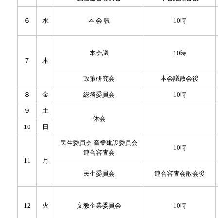
６
水
本 会 議
10時
本会議
10時
７
木
政策研究会
本会議散会後
８
金
総務委員会
10時
９
土
休会
10
日
民生委員会 産業建設委員会
10時
連合審査会
11
月
民生委員会
連合審査会散会後
12
火
文教企業委員会
10時