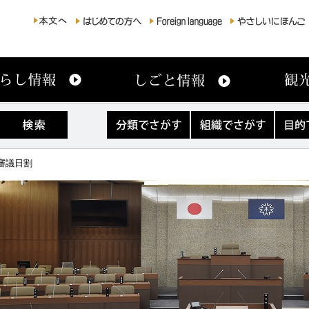
分
組
目
類
織
的
で
で
で
さ
さ
さ
会審議日割
が
が
が
す
す
す