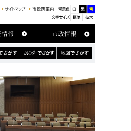
カ
地
レ
図
ン
で
ダ
さ
ー
が
で
す
さ
が
す