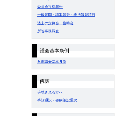
委員会視察報告
一般質問・議案質疑・総括質疑項目
過去の定例会・臨時会
所管事務調査
議会基本条例
呉市議会基本条例
傍聴
傍聴される方へ
手話通訳・要約筆記通訳