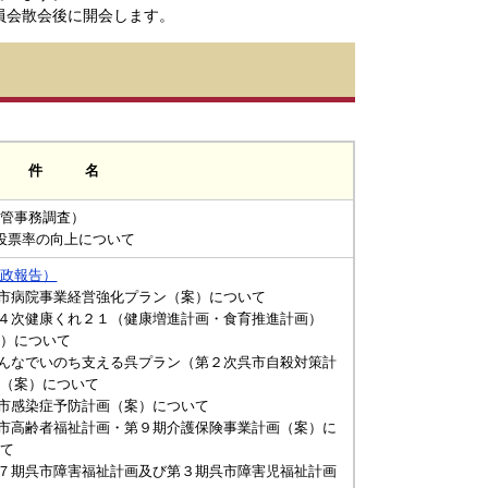
員会散会後に開会します。
 件 名
所管事務調査）
投票率の向上について
行政報告）
呉市病院事業経営強化プラン（案）について
第４次健康くれ２１（健康増進計画・食育推進計画）
案）について
みんなでいのち支える呉プラン（第２次呉市自殺対策計
）（案）について
呉市感染症予防計画（案）について
呉市高齢者福祉計画・第９期介護保険事業計画（案）に
いて
第７期呉市障害福祉計画及び第３期呉市障害児福祉計画