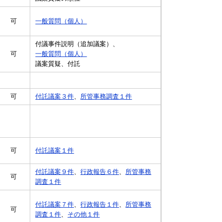
一般質問（個人）
可
付議事件説明（追加議案）、
可
一般質問（個人）
議案質疑、付託
可
付託議案３件
、
所管事務調査１件
可
付託議案１件
付託議案９件
、
行政報告６件
、
所管事務
可
調査１件
付託議案７件
、
行政報告１件
、
所管事務
可
調査１件
、
その他１件