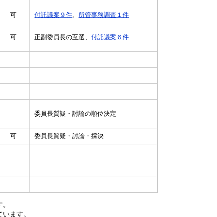
可
付託議案９件
、
所管事務調査１件
可
正副委員長の互選、
付託議案６件
委員長質疑・討論の順位決定
可
委員長質疑・討論・採決
す。
ています。