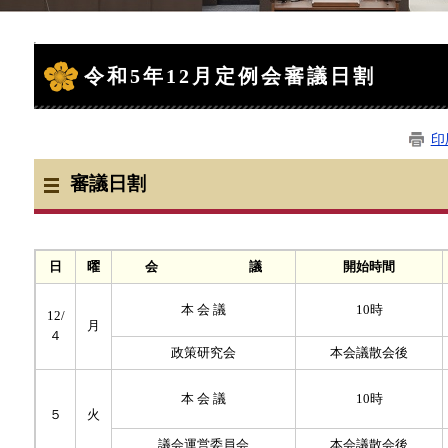
本
文
令和5年12月定例会審議日割
印
審議日割
日
曜
会 議
開始時間
本 会 議
10時
12/
月
４
政策研究会
本会議散会後
本 会 議
10時
５
火
議会運営委員会
本会議散会後