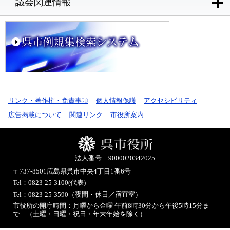
議会関連情報
リンク・著作権・免責事項
個人情報保護
アクセシビリティ
広告掲載について
関連リンク
市役所案内
法人番号 9000020342025
〒737-8501
広島県呉市中央4丁目1番6号
Tel：0823-25-3100(代表)
Tel：0823-25-3590（夜間・休日／宿直室）
市役所の開庁時間：月曜から金曜 午前8時30分から午後5時15分ま
で （土曜・日曜・祝日・年末年始を除く）