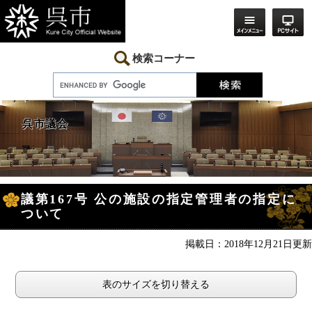
ペ
メ
ー
ニ
ジ
ュ
の
ー
先
を
検索コーナー
頭
飛
で
ば
す。
し
て
本
呉市議会
文
へ
本
議第167号 公の施設の指定管理者の指定に
文
ついて
掲載日：2018年12月21日更新
表のサイズを切り替える