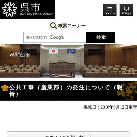
ペ
メ
ー
ニ
ジ
ュ
の
ー
先
を
検索コーナー
頭
飛
で
ば
す。
し
て
本
呉市議会
文
へ
本
公共工事（産業部）の発注について（報
文
告）
掲載日：2018年9月12日更新