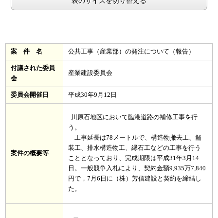
表のサイズを切り替える
案 件 名
公共工事（産業部）の発注について（報告）
付議された委員
産業建設委員会
会
委員会開催日
平成30年9月12日
川原石地区において臨港道路の補修工事を行
う。
工事延長は78メートルで、構造物撤去工、舗
装工、排水構造物工、縁石工などの工事を行う
案件の概要等
こととなっており、完成期限は平成31年3月14
日。一般競争入札により、契約金額9,935万7,840
円で，7月6日に（株）芳信建設と契約を締結し
た。