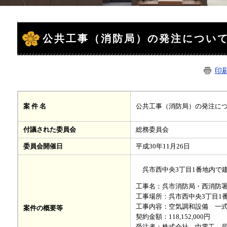
本
文
公共工事（消防局）の発注につい
印
公共工事（消防局）の発注に
案 件 名
付議された委員会
総務委員会
委員会開催日
平成30年11月26日
呉市西中央3丁目1番地内で
工事名：呉市消防局・西消防
工事場所：呉市西中央3丁目1
工事内容：空気調和設備 一
案件の概要等
契約金額：118,152,000円
受注者：株式会社 中電工 