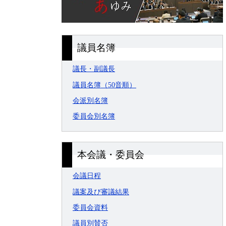
議員名簿
議長・副議長
議員名簿（50音順）
会派別名簿
委員会別名簿
本会議・委員会
会議日程
議案及び審議結果
委員会資料
議員別賛否