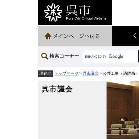
ペ
メ
ー
ニ
ジ
ュ
の
ー
先
を
頭
飛
で
ば
す。
し
て
Google
本
検索コーナー
カ
文
ス
へ
タ
トップページ
>
呉市議会
> 公共工事（消防局
現在地
ム
検
索
呉市議会