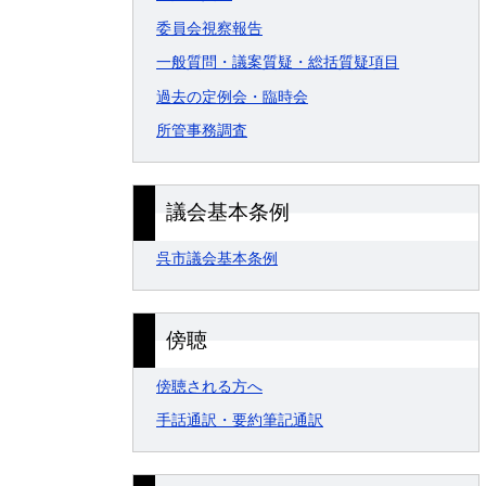
委員会視察報告
一般質問・議案質疑・総括質疑項目
過去の定例会・臨時会
所管事務調査
議会基本条例
呉市議会基本条例
傍聴
傍聴される方へ
手話通訳・要約筆記通訳