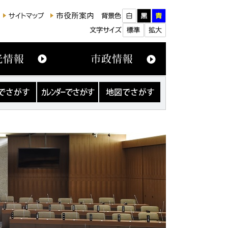
カ
地
レ
図
ン
で
ダ
さ
ー
が
で
す
さ
が
す