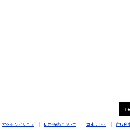
前
の
ペ
ー
ジ
アクセシビリティ
広告掲載について
関連リンク
市役所
に