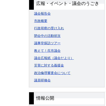
広報・イベント・議会のうごき
議会報告会
市政概要
行政視察の受け入れ
閉会中の活動状況
議事堂探訪ツアー
教えて！呉市議会
議会広報紙（議会だより）
災害に対する義援金
政治倫理審査会について
議員研修会
情報公開