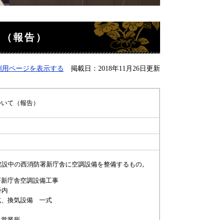
て（報告）
刷用ページを表示する
掲載日：2018年11月26日更新
ついて（報告）
建設中の西消防署新庁舎に空調設備を整備するもの。
署新庁舎空調設備工事
番内
式、換気設備 一式
呉営業所