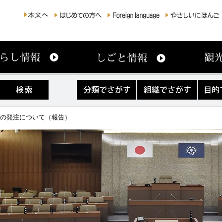
分
組
目
類
織
的
で
で
で
さ
さ
さ
）の発注について（報告）
が
が
が
す
す
す