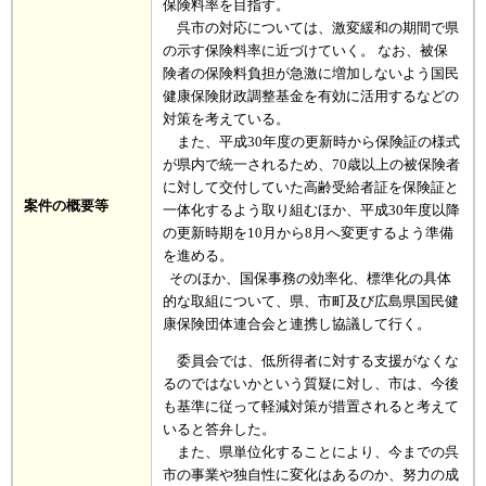
保険料率を目指す。
呉市の対応については、激変緩和の期間で県
の示す保険料率に近づけていく。 なお、被保
険者の保険料負担が急激に増加しないよう国民
健康保険財政調整基金を有効に活用するなどの
対策を考えている。
また、平成30年度の更新時から保険証の様式
が県内で統一されるため、70歳以上の被保険者
に対して交付していた高齢受給者証を保険証と
案件の概要等
一体化するよう取り組むほか、平成30年度以降
の更新時期を10月から8月へ変更するよう準備
を進める。
そのほか、国保事務の効率化、標準化の具体
的な取組について、県、市町及び広島県国民健
康保険団体連合会と連携し協議して行く。
委員会では、低所得者に対する支援がなくな
るのではないかという質疑に対し、市は、今後
も基準に従って軽減対策が措置されると考えて
いると答弁した。
また、県単位化することにより、今までの呉
市の事業や独自性に変化はあるのか、努力の成