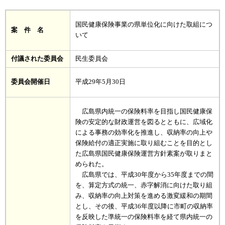
国民健康保険事業の県単位化に向けた取組につ
案 件 名
いて
付議された委員会
民生委員会
委員会開催日
平成29年5月30日
広島県内統一の保険料率を目指し国民健康保
険の安定的な財政運営を図るとともに、広域化
による事務の効率化を推進し、収納率の向上や
保険給付の適正実施に取り組むことを目的とし
た広島県国民健康保険運営方針素案が取りまと
められた。
広島県では、平成30年度から35年度までの間
を、算定方式の統一、赤字解消に向けた取り組
み、収納率の向上対策を進める激変緩和の期間
とし、その後、平成36年度以降に市町の収納率
を反映した準統一の保険料率を経て県内統一の