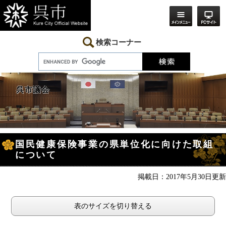
ペ
メ
ー
ニ
ジ
ュ
の
ー
先
を
検索コーナー
頭
飛
で
ば
す。
し
て
本
呉市議会
文
へ
本
国民健康保険事業の県単位化に向けた取組
文
について
掲載日：2017年5月30日更新
表のサイズを切り替える