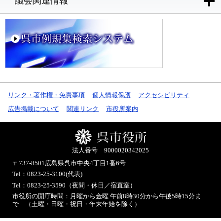
議会関連情報
リンク・著作権・免責事項
個人情報保護
アクセシビリティ
広告掲載について
関連リンク
市役所案内
法人番号 9000020342025
〒737-8501
広島県呉市中央4丁目1番6号
Tel：0823-25-3100(代表)
Tel：0823-25-3590（夜間・休日／宿直室）
市役所の開庁時間：月曜から金曜 午前8時30分から午後5時15分ま
で （土曜・日曜・祝日・年末年始を除く）