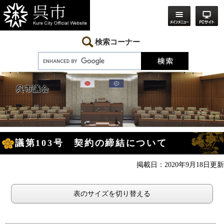
ペ
メ
ー
ニ
ジ
ュ
の
ー
先
を
検索コーナー
頭
飛
で
ば
す。
し
て
本
呉市議会
文
へ
本
議第103号 契約の締結について
文
掲載日：2020年9月18日更新
表のサイズを切り替える