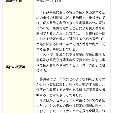
議決年月日
平成29年9月15日
「行政手続における特定の個人を識別するた
めの番号の利用等に関する法律」（番号法）で
は、個人番号を利用できる法定事務以外の事務
について、条例で定めることにより個人番号を
利用できるとされ、呉市では、「呉市行政手続
における特定の個人を識別するための番号の利
用等に関する法律に基づく個人番号の利用に関
する条例」を制定している。
このたび、地域生活支援事業の実施に関する
事務及び重度心身障害者医療費支給に関する事
務で個人番号を利用できるよう呉市の条例に追
案件の概要等
加する。
委員会では、市民にどのような利点があるの
かという質疑に対し、転入者が申請する際、元
住所から取得する必要がある所得証明書等を省
略することができると答弁した。
そのほか、セキュリティ対策についての質疑
に対し、システムの操作は特定の職員に限られ
ており、また、マイナンバーを扱う全職員につ