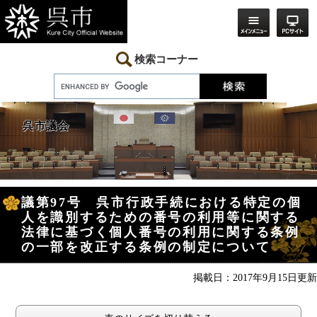
ペ
メ
ー
ニ
ジ
ュ
の
ー
先
を
検索コーナー
頭
飛
で
ば
す。
し
て
本
呉市議会
文
へ
本
議第97号 呉市行政手続における特定の個
文
人を識別するための番号の利用等に関する
法律に基づく個人番号の利用に関する条例
の一部を改正する条例の制定について
掲載日：2017年9月15日更新