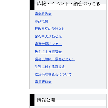
広報・イベント・議会のうごき
議会報告会
市政概要
行政視察の受け入れ
閉会中の活動状況
議事堂探訪ツアー
教えて！呉市議会
議会広報紙（議会だより）
災害に対する義援金
政治倫理審査会について
議員研修会
情報公開