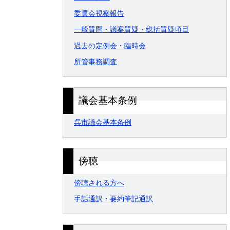
委員会視察報告
一般質問・議案質疑・総括質疑項目
過去の定例会・臨時会
所管事務調査
議会基本条例
呉市議会基本条例
傍聴
傍聴される方へ
手話通訳・要約筆記通訳