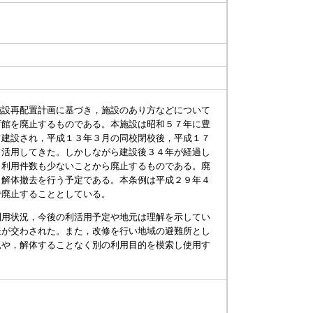
設再配置計画に基づき，施設のあり方などについて
育館を廃止するものである。本施設は昭和５７年に豊
て建設され，平成１３年３月の同校閉校後，平成１７
て活用してきた。しかしながら建設後３４年が経過し
，利用件数も少ないことから廃止するものである。廃
，解体撤去を行う予定である。本条例は平成２９年４
で廃止することとしている。
用状況，今後の利活用予定や地元は理解を示してい
疑が交わされた。また，改修を行い地域の避難所とし
見や，解体することなく別の利用目的を模索し使用す
。