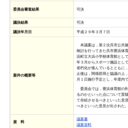
可決
委員会審査結果
議決結果
可決
議決年月日
平成２９年３月７日
本議案は，第２次呉市公共施
検討を行ってきた呉市豊浜体
浜町立大浜小学校体育館とし
年３月からスポーツ施設とし
老朽化が進んでいるとともに
止後は，関係部局と協議の上
案件の概要等
月１日施行予定とし，年度内
委員会では，豊浜体育館の利
るのかといった点について質
て存続させるべきといった意
べきといった意見が出された
議案書
資 料
議案資料