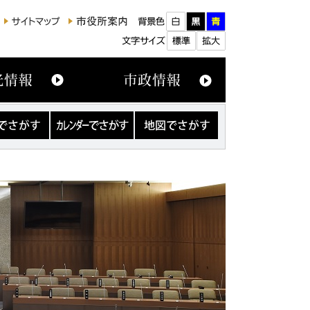
カ
地
レ
図
ン
で
ダ
さ
ー
が
で
す
さ
が
す