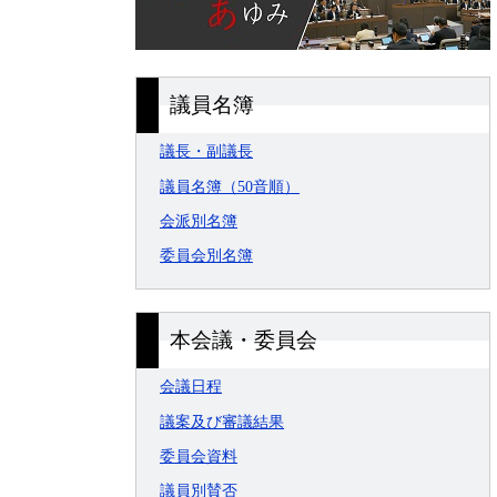
議員名簿
議長・副議長
議員名簿（50音順）
会派別名簿
委員会別名簿
本会議・委員会
会議日程
議案及び審議結果
委員会資料
議員別賛否