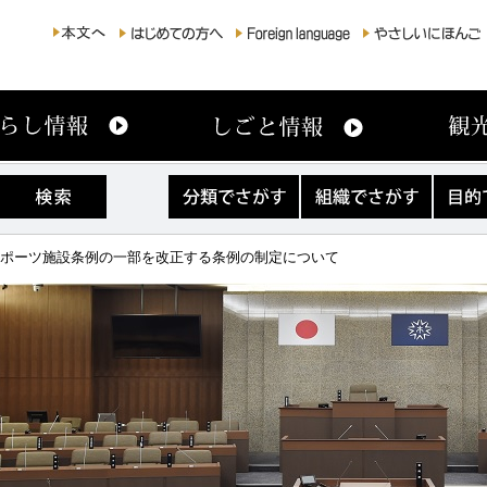
分
組
目
類
織
的
で
で
で
さ
さ
さ
スポーツ施設条例の一部を改正する条例の制定について
が
が
が
す
す
す