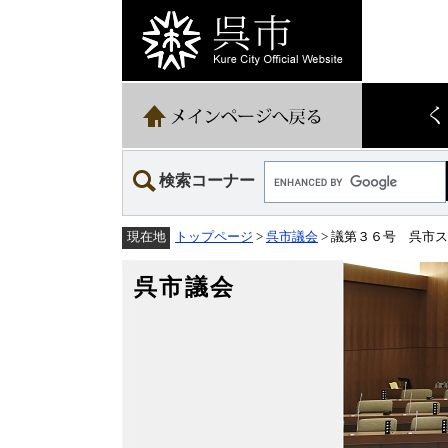
ペ
メ
ー
ニ
ジ
ュ
の
ー
先
を
頭
飛
で
ば
す。
し
て
Google
本
検索コーナー
カ
文
ス
へ
タ
トップページ
>
呉市議会
> 議第３６号 呉市
現在地
ム
検
索
呉市議会