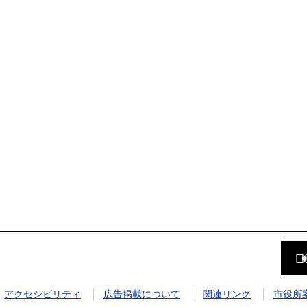
前
の
ペ
ー
ジ
アクセシビリティ
広告掲載について
関連リンク
市役所
に