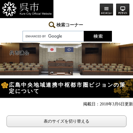
ペ
メ
ー
ニ
ジ
ュ
の
ー
先
を
検索コーナー
頭
飛
で
ば
す。
し
て
本
呉市議会
文
へ
本
広島中央地域連携中枢都市圏ビジョンの策
文
定について
掲載日：2018年3月6日更新
表のサイズを切り替える