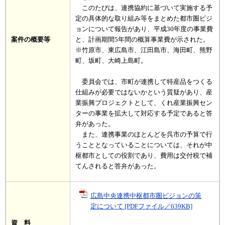
このたびは、連携協約に基づいて実施する予
定の具体的な取り組み等をまとめた都市圏ビジ
ョンについて報告があり、平成30年度の事業費
案件の概要等
と、計画期間5年間の概算事業費が示された。
※竹原市、東広島市、江田島市、海田町、熊野
町、坂町、大崎上島町。
委員会では、市町が連携して特産品をつくる
仕組みが必要ではないかという質疑があり、産
業振興プロジェクトとして、くれ産業振興セン
ターの事業を拡大して対応する予定であると答
弁があった。
また、連携事業のほとんどを呉市の予算で行
うこととなっていることについては、それが中
枢都市としての役割であり、費用は交付税で補
てんされると答弁があった。
広島中央連携中枢都市圏ビジョンの策
定について [PDFファイル／639KB]
資 料