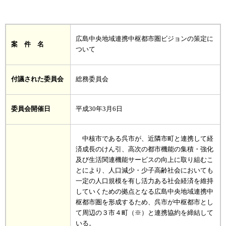
広島中央地域連携中枢都市圏ビジョンの策定に
案 件 名
ついて
付議された委員会
総務委員会
委員会開催日
平成30年3月6日
中核市である呉市が、近隣市町と連携して経
済成長のけん引、高次の都市機能の集積・強化
及び生活関連機能サービスの向上に取り組むこ
とにより、人口減少・少子高齢社会においても
一定の人口規模を有し活力ある社会経済を維持
していくための拠点となる広島中央地域連携中
枢都市圏を形成するため、呉市が中枢都市とし
て周辺の３市４町（※）と連携協約を締結して
いる。