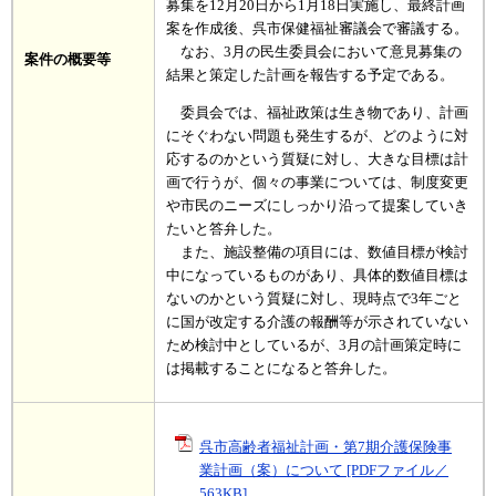
募集を12月20日から1月18日実施し、最終計画
案を作成後、呉市保健福祉審議会で審議する。
なお、3月の民生委員会において意見募集の
案件の概要等
結果と策定した計画を報告する予定である。
委員会では、福祉政策は生き物であり、計画
にそぐわない問題も発生するが、どのように対
応するのかという質疑に対し、大きな目標は計
画で行うが、個々の事業については、制度変更
や市民のニーズにしっかり沿って提案していき
たいと答弁した。
また、施設整備の項目には、数値目標が検討
中になっているものがあり、具体的数値目標は
ないのかという質疑に対し、現時点で3年ごと
に国が改定する介護の報酬等が示されていない
ため検討中としているが、3月の計画策定時に
は掲載することになると答弁した。
呉市高齢者福祉計画・第7期介護保険事
業計画（案）について [PDFファイル／
563KB]