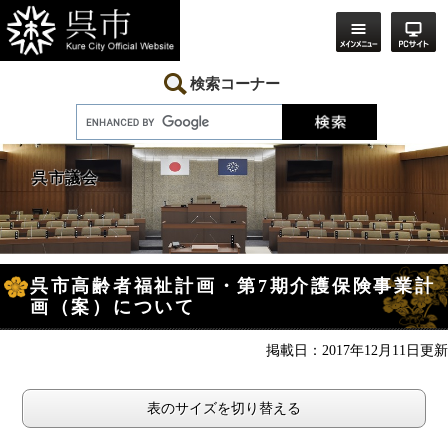
ペ
メ
ー
ニ
ジ
ュ
の
ー
先
を
検索コーナー
頭
飛
で
ば
す。
し
て
本
呉市議会
文
へ
本
呉市高齢者福祉計画・第7期介護保険事業計
文
画（案）について
掲載日：2017年12月11日更新
表のサイズを切り替える