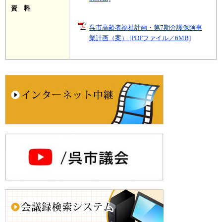
資 料
呉市高齢者福祉計画・第7期介護保険事
業計画（案） [PDFファイル／6MB]