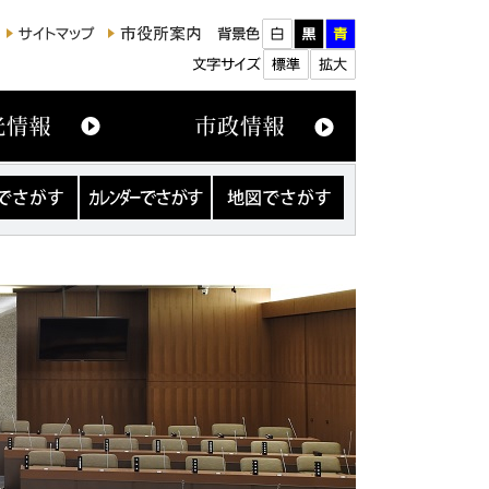
カ
地
レ
図
ン
で
ダ
さ
ー
が
で
す
さ
が
す