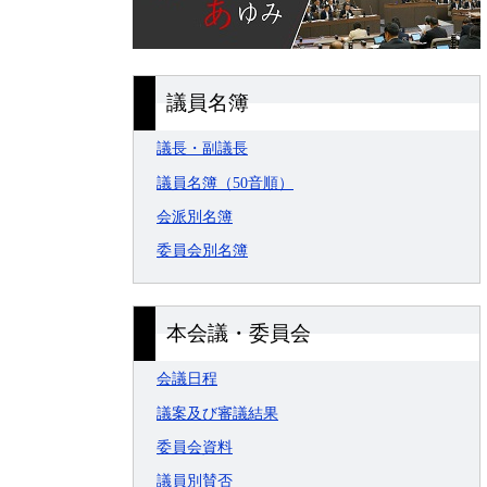
議員名簿
議長・副議長
議員名簿（50音順）
会派別名簿
委員会別名簿
本会議・委員会
会議日程
議案及び審議結果
委員会資料
議員別賛否