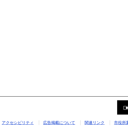
前
の
ペ
ー
ジ
アクセシビリティ
広告掲載について
関連リンク
市役所
に