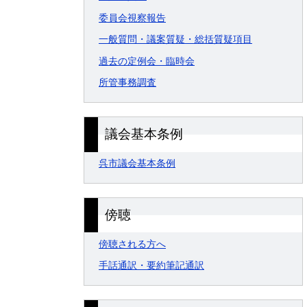
委員会視察報告
一般質問・議案質疑・総括質疑項目
過去の定例会・臨時会
所管事務調査
議会基本条例
呉市議会基本条例
傍聴
傍聴される方へ
手話通訳・要約筆記通訳