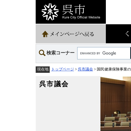
ペ
メ
ー
ニ
ジ
ュ
の
ー
先
を
頭
飛
で
ば
す。
し
て
Google
本
検索コーナー
カ
文
ス
へ
タ
トップページ
>
呉市議会
> 国民健康保険事業
現在地
ム
検
索
呉市議会