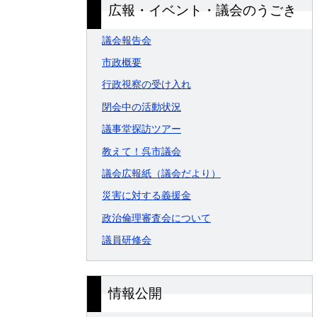
広報・イベント・議会のうごき
議会報告会
市政概要
行政視察の受け入れ
閉会中の活動状況
議事堂探訪ツアー
教えて！呉市議会
議会広報紙（議会だより）
災害に対する義援金
政治倫理審査会について
議員研修会
情報公開