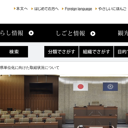
分
組
目
類
織
的
で
で
で
さ
さ
さ
の県単位化に向けた取組状況について
が
が
が
す
す
す