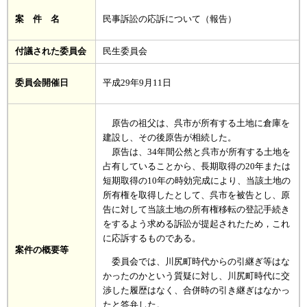
案 件 名
民事訴訟の応訴について（報告）
付議された委員会
民生委員会
委員会開催日
平成29年9月11日
原告の祖父は、呉市が所有する土地に倉庫を
建設し、その後原告が相続した。
原告は、34年間公然と呉市が所有する土地を
占有していることから、長期取得の20年または
短期取得の10年の時効完成により、当該土地の
所有権を取得したとして、呉市を被告とし、原
告に対して当該土地の所有権移転の登記手続き
をするよう求める訴訟が提起されたため，これ
に応訴するものである。
案件の概要等
委員会では、川尻町時代からの引継ぎ等はな
かったのかという質疑に対し、川尻町時代に交
渉した履歴はなく、合併時の引き継ぎはなかっ
たと答弁した。