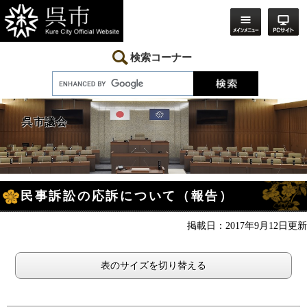
ペ
メ
ー
ニ
ジ
ュ
の
ー
先
を
検索コーナー
頭
飛
で
ば
す。
し
て
本
呉市議会
文
へ
本
民事訴訟の応訴について（報告）
文
掲載日：2017年9月12日更新
表のサイズを切り替える