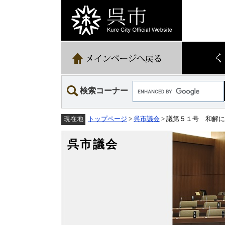
ペ
メ
ー
ニ
ジ
ュ
の
ー
先
を
頭
飛
で
ば
す。
し
て
Google
本
検索コーナー
カ
文
ス
へ
タ
トップページ
>
呉市議会
> 議第５１号 和解
現在地
ム
検
索
呉市議会