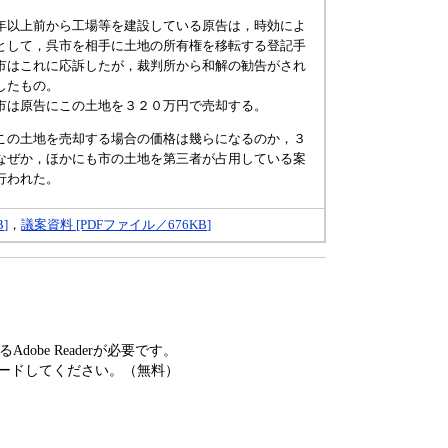
以上前から工場等を建設している原告は，時効によ
として，呉市を相手に土地の所有権を移転する登記手
市はこれに応訴したが，裁判所から和解の勧告がされ
したもの。
は原告にこの土地を３２０万円で売却する。
の土地を売却する場合の価格は幾らになるのか，３
なぜか，ほかにも市の土地を第三者が占用している案
行われた。
]
，
議案資料 [PDFファイル／676KB]
obe Readerが必要です。
ードしてください。（無料）