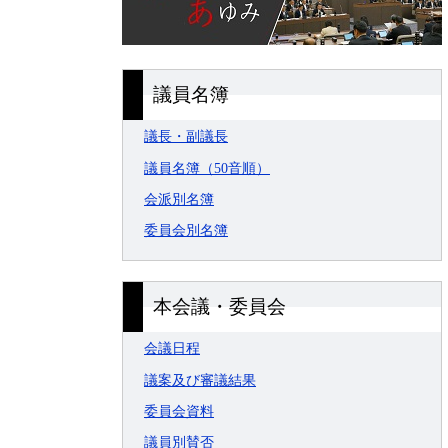
議員名簿
議長・副議長
議員名簿（50音順）
会派別名簿
委員会別名簿
本会議・委員会
会議日程
議案及び審議結果
委員会資料
議員別賛否