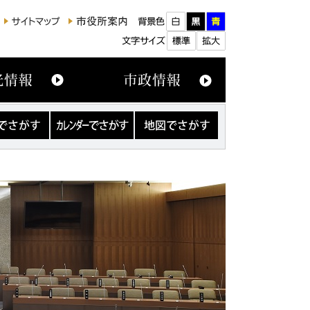
カ
地
レ
図
ン
で
ダ
さ
ー
が
で
す
さ
が
す