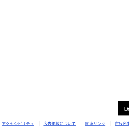
前
の
ペ
ー
ジ
アクセシビリティ
広告掲載について
関連リンク
市役所
に