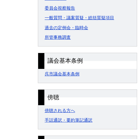
委員会視察報告
一般質問・議案質疑・総括質疑項目
過去の定例会・臨時会
所管事務調査
議会基本条例
呉市議会基本条例
傍聴
傍聴される方へ
手話通訳・要約筆記通訳