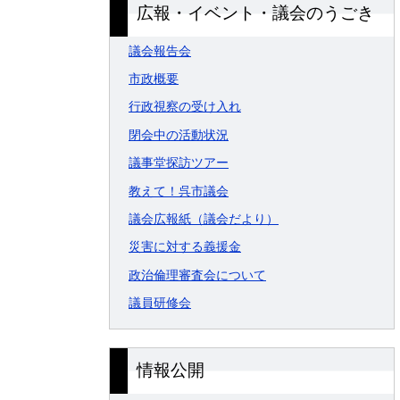
広報・イベント・議会のうごき
議会報告会
市政概要
行政視察の受け入れ
閉会中の活動状況
議事堂探訪ツアー
教えて！呉市議会
議会広報紙（議会だより）
災害に対する義援金
政治倫理審査会について
議員研修会
情報公開