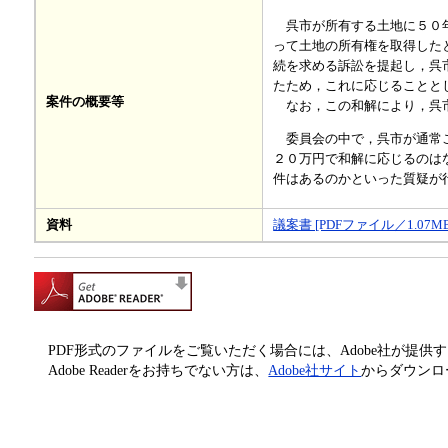
呉市が所有する土地に５０年
って土地の所有権を取得した
続を求める訴訟を提起し，呉
たため，これに応じることと
案件の概要等
なお，この和解により，呉市
委員会の中で，呉市が通常こ
２０万円で和解に応じるのは
件はあるのかといった質疑が
資料
議案書 [PDFファイル／1.07MB
PDF形式のファイルをご覧いただく場合には、Adobe社が提供するAd
Adobe Readerをお持ちでない方は、
Adobe社サイト
からダウンロ