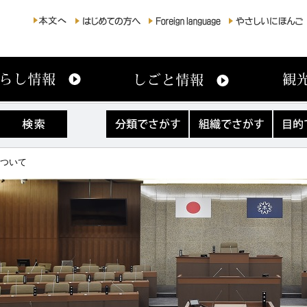
分
組
目
類
織
的
で
で
で
さ
さ
さ
について
が
が
が
す
す
す