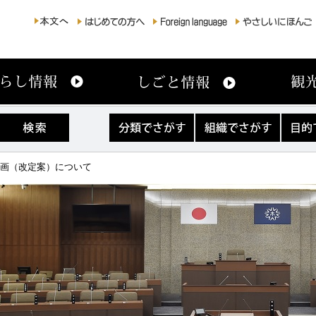
分
組
目
類
織
的
で
で
で
さ
さ
さ
計画（改定案）について
が
が
が
す
す
す