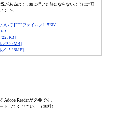
況があるので，絵に描いた餅にならないように計画
見も出た。
て [PDFファイル／115KB]
KB]
28KB]
2.27MB]
15.86MB]
obe Readerが必要です。
ードしてください。（無料）