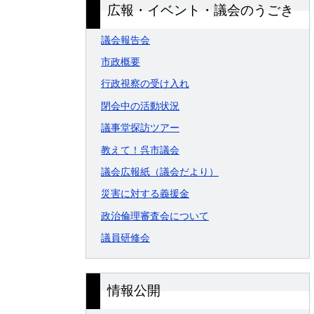
広報・イベント・議会のうごき
議会報告会
市政概要
行政視察の受け入れ
閉会中の活動状況
議事堂探訪ツアー
教えて！呉市議会
議会広報紙（議会だより）
災害に対する義援金
政治倫理審査会について
議員研修会
情報公開