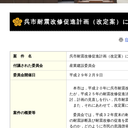
本
文
呉市耐震改修促進計画（改定案）
案 件 名
呉市耐震改修促進計画（改定案）
付議された委員会
産業建設委員会
委員会開催日
平成２９年２月９日
本市は，平成２０年に呉市耐震改
たが，平成２５年の耐震改修促進
討，計画の見直しを行い，呉市耐
また，それにあわせて，改定案に
案件の概要等
委員会では，平成３２年度末の耐
の耐震診断及び耐震改修の促進を
るのか，どのように市民の意識啓