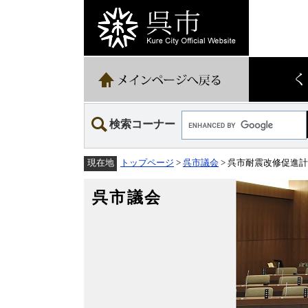
ペ
メ
ー
ニ
ジ
ュ
の
ー
先
を
頭
飛
で
ば
す。
し
て
Google
本
検索コーナー
カ
文
ス
へ
タ
トップページ
>
呉市議会
> 呉市耐震改修促進
現在地
ム
検
索
呉市議会