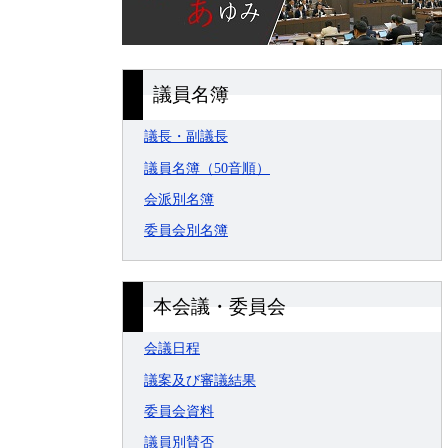
議員名簿
議長・副議長
議員名簿（50音順）
会派別名簿
委員会別名簿
本会議・委員会
会議日程
議案及び審議結果
委員会資料
議員別賛否