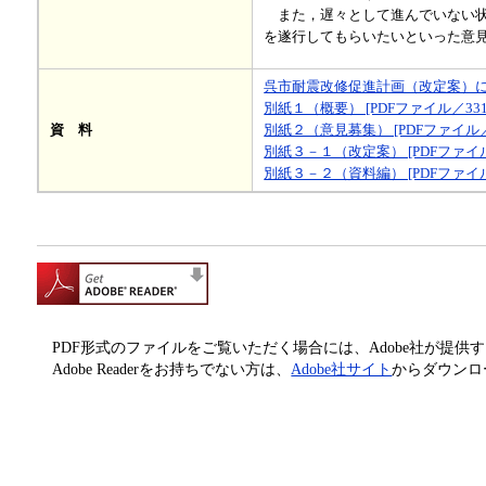
また，遅々として進んでいない状
を遂行してもらいたいといった意
呉市耐震改修促進計画（改定案）につい
別紙１（概要） [PDFファイル／331
資 料
別紙２（意見募集） [PDFファイル／2
別紙３－１（改定案） [PDFファイル／
別紙３－２（資料編） [PDFファイル／
PDF形式のファイルをご覧いただく場合には、Adobe社が提供するAd
Adobe Readerをお持ちでない方は、
Adobe社サイト
からダウンロ