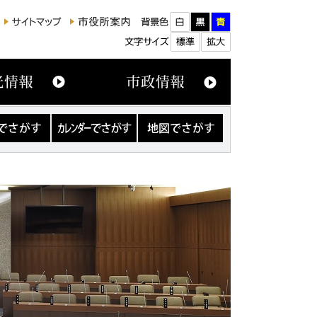
カ
地
レ
図
ン
で
ダ
さ
ー
が
で
す
さ
が
す