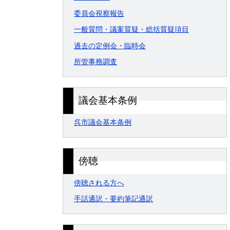
委員会視察報告
一般質問・議案質疑・総括質疑項目
過去の定例会・臨時会
所管事務調査
議会基本条例
呉市議会基本条例
傍聴
傍聴される方へ
手話通訳・要約筆記通訳