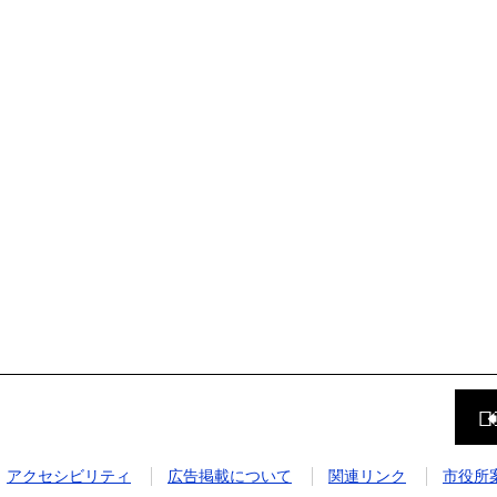
前
の
ペ
ー
ジ
アクセシビリティ
広告掲載について
関連リンク
市役所
に