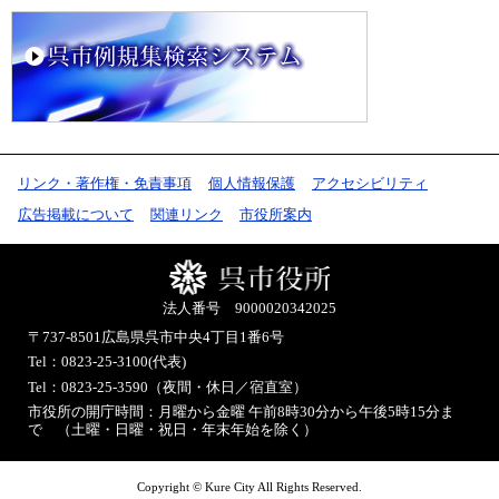
リンク・著作権・免責事項
個人情報保護
アクセシビリティ
広告掲載について
関連リンク
市役所案内
法人番号 9000020342025
〒737-8501
広島県呉市中央4丁目1番6号
Tel：0823-25-3100(代表)
Tel：0823-25-3590（夜間・休日／宿直室）
市役所の開庁時間：月曜から金曜 午前8時30分から午後5時15分ま
で （土曜・日曜・祝日・年末年始を除く）
Copyright © Kure City All Rights Reserved.