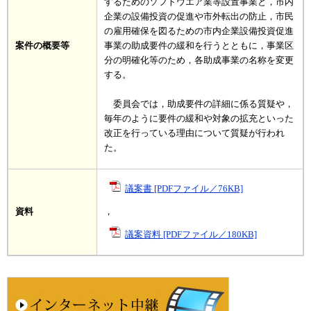
するためのソフトウエア業等設置事業と，市内
企業の設備投資の促進や市外転出の防止，市民
の雇用確保を図るための市内企業設備投資促進
案件の概要等
事業の助成要件の緩和を行うとともに，事業区
分の明確化等のため，各助成事業の名称を変更
する。
委員会では，助成要件の詳細に係る質疑や，
毎年のように要件の緩和や対象の拡充といった
改正を行っている理由について質疑が行われ
た。
議案書 [PDFファイル／76KB]
資料
，
議案資料 [PDFファイル／180KB]