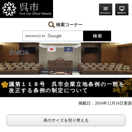
ペ
メ
ー
ニ
ジ
ュ
の
ー
先
を
検索コーナー
頭
飛
で
ば
す。
し
て
本
呉市議会
文
へ
本
議第１１８号 呉市企業立地条例の一部を
文
改正する条例の制定について
掲載日：2016年12月16日更新
表のサイズを切り替える