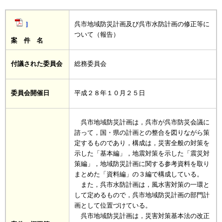
]
呉市地域防災計画及び呉市水防計画の修正等に
ついて（報告）
案 件 名
付議された委員会
総務委員会
委員会開催日
平成２８年１０月２５日
呉市地域防災計画は，呉市が呉市防災会議に
諮って，国・県の計画との整合を図りながら策
定するものであり，構成は，災害全般の対策を
示した「基本編」，地震対策を示した「震災対
策編」，地域防災計画に関する参考資料を取り
まとめた「資料編」の３編で構成している。
また，呉市水防計画は，風水害対策の一環と
して定めるもので，呉市地域防災計画の部門計
画として位置づけている。
呉市地域防災計画は，災害対策基本法の改正