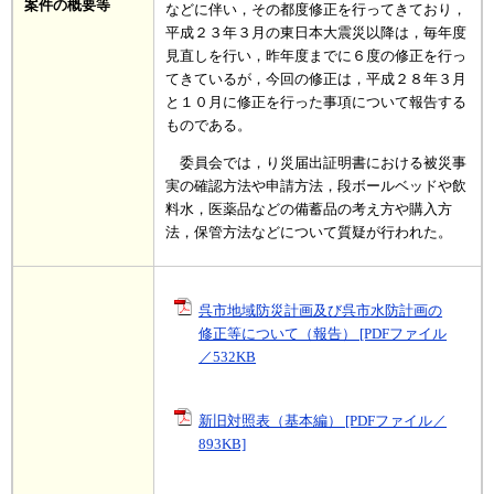
案件の概要等
などに伴い，その都度修正を行ってきており，
平成２３年３月の東日本大震災以降は，毎年度
見直しを行い，昨年度までに６度の修正を行っ
てきているが，今回の修正は，平成２８年３月
と１０月に修正を行った事項について報告する
ものである。
委員会では，り災届出証明書における被災事
実の確認方法や申請方法，段ボールベッドや飲
料水，医薬品などの備蓄品の考え方や購入方
法，保管方法などについて質疑が行われた。
呉市地域防災計画及び呉市水防計画の
修正等について（報告） [PDFファイル
／532KB
新旧対照表（基本編） [PDFファイル／
893KB]