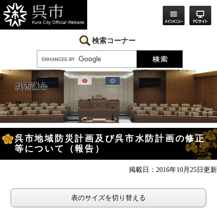
ペ
メ
ー
ニ
ジ
ュ
の
ー
先
を
検索コーナー
頭
飛
で
ば
す。
し
て
本
呉市議会
文
へ
本
呉市地域防災計画及び呉市水防計画の修正
文
等について（報告）
掲載日：2016年10月25日更新
表のサイズを切り替える