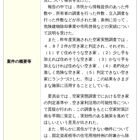
況について報告を受けた。
報告の中では，市民から情報提供のあった件
数や，所有者の調査を行った件数，立入調査を
行った件数などが示された後，条例に沿って，
危険建物除却事業や市民啓発などの実績につい
て説明を受けた。
また，昨年度実施された空家実態調査では，
４，８７２件が空き家と判定され，それぞれ，
（１）すぐ住めそうな空き家，（２）少し手を
加えれば住めそうな空き家，（３）かなり手を
案件の概要等
加えなければ住めない空き家，（４）老朽化が
激しく危険な空き家，（５）判定できない空き
家にランクづけした。市は，この結果をさまざ
まな施策に活用することとしている。
委員会では，空家実態調査でにおける空き家
の判定基準や，空き家利活用の可能性等につい
て質疑が行われ，この調査をもとに空家対策計
画を早期に策定し，実効性のある施策を進めて
ほしいという意見が出された。
また，明らかに居住ができない物件について
は，固定資産税等の住宅用地特例の対象から除