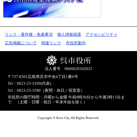
リンク・著作権・免責事項
個人情報保護
アクセシビリティ
広告掲載について
関連リンク
市役所案内
法人番号 9000020342025
〒737-8501
広島県呉市中央4丁目1番6号
Tel：0823-25-3100(代表)
Tel：0823-25-3590（夜間・休日／宿直室）
市役所の開庁時間：月曜から金曜 午前8時30分から午後5時15分ま
で （土曜・日曜・祝日・年末年始を除く）
Copyright © Kure City All Rights Reserved.