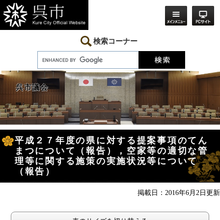
ペ
メ
ー
ニ
ジ
ュ
の
ー
先
を
検索コーナー
頭
飛
で
ば
す。
し
て
本
呉市議会
文
へ
本
平成２７年度の県に対する提案事項のてん
文
まつについて（報告），空家等の適切な管
理等に関する施策の実施状況等について
（報告）
掲載日：2016年6月2日更新