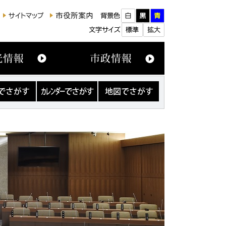
カ
地
レ
図
ン
で
ダ
さ
ー
が
で
す
さ
が
す