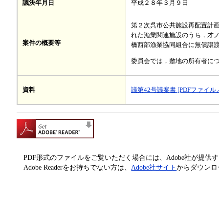
議決年月日
平成２８年３月９日
第２次呉市公共施設再配置計
れた漁業関連施設のうち，才
案件の概要等
橋西部漁業協同組合に無償譲
委員会では，敷地の所有者に
議第42号議案書 [PDFファイル／
資料
PDF形式のファイルをご覧いただく場合には、Adobe社が提供するAd
Adobe Readerをお持ちでない方は、
Adobe社サイト
からダウンロ