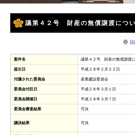
本
文
議第４２号 財産の無償譲渡につ
印
案件名
議第４２号 財産の無償譲渡
提出日
平成２８年２月２２日
付議された委員会
産業建設委員会
委員会付託日
平成２８年３月１日
委員会開催日
平成２８年３月７日
委員会審査結果
可決
可決
議決結果