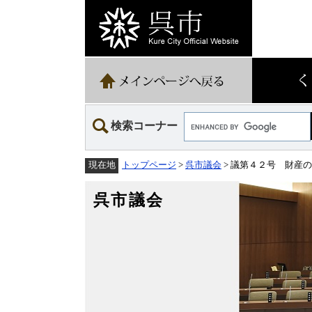
ペ
メ
ー
ニ
ジ
ュ
の
ー
先
を
頭
飛
で
ば
す。
し
て
Google
本
検索コーナー
カ
文
ス
へ
タ
トップページ
>
呉市議会
> 議第４２号 財産
現在地
ム
検
索
呉市議会