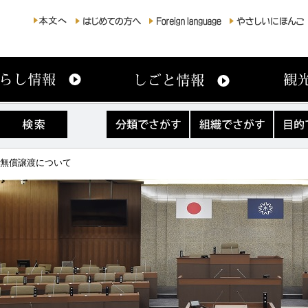
分
組
目
類
織
的
で
で
で
さ
さ
さ
の無償譲渡について
が
が
が
す
す
す