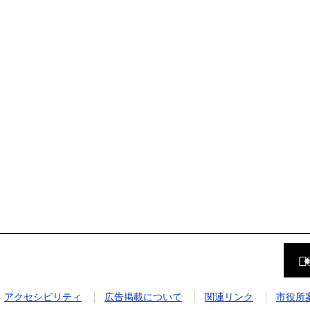
前
の
ペ
ー
ジ
アクセシビリティ
広告掲載について
関連リンク
市役所
に