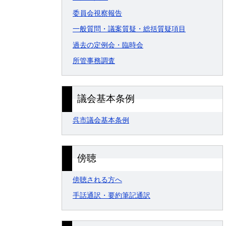
委員会視察報告
一般質問・議案質疑・総括質疑項目
過去の定例会・臨時会
所管事務調査
議会基本条例
呉市議会基本条例
傍聴
傍聴される方へ
手話通訳・要約筆記通訳