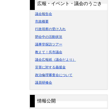
広報・イベント・議会のうごき
議会報告会
市政概要
行政視察の受け入れ
閉会中の活動状況
議事堂探訪ツアー
教えて！呉市議会
議会広報紙（議会だより）
災害に対する義援金
政治倫理審査会について
議員研修会
情報公開