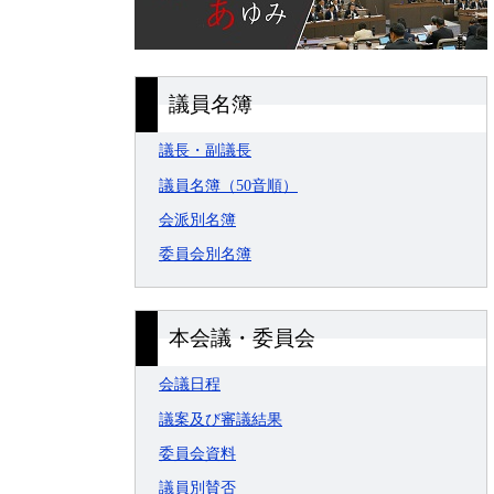
議員名簿
議長・副議長
議員名簿（50音順）
会派別名簿
委員会別名簿
本会議・委員会
会議日程
議案及び審議結果
委員会資料
議員別賛否