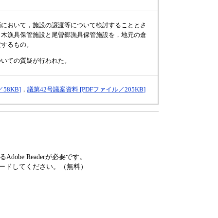
画において，施設の譲渡等について検討することとさ
ノ木漁具保管施設と尾曽郷漁具保管施設を，地元の倉
渡するもの。
ついての質疑が行われた。
58KB]
，
議第42号議案資料 [PDFファイル／205KB]
obe Readerが必要です。
ードしてください。（無料）