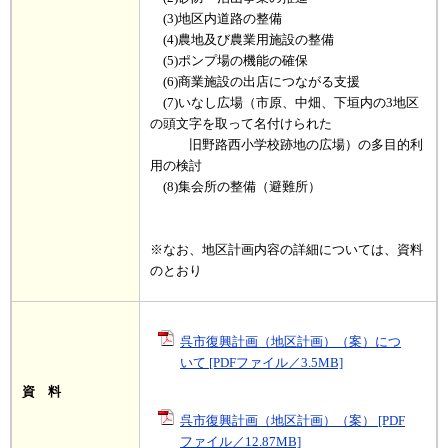
(3)地区内道路の整備
(4)農地及び農業用施設の整備
(5)ポンプ場の機能の確保
(6)商業施設の出店につながる支援
(7)いなし広場（市原、中畑、下垣内の3地区
の頭文字を取って名付けられた
旧野路西小学校跡地の広場）の多目的利
用の検討
(8)集会所の整備（避難所）
※なお、地区計画内容の詳細については、資料
のとおり
呉市復興計画（地区計画）（案）につ
いて [PDFファイル／3.5MB]
資 料
呉市復興計画（地区計画）（案） [PDF
ファイル／12.87MB]