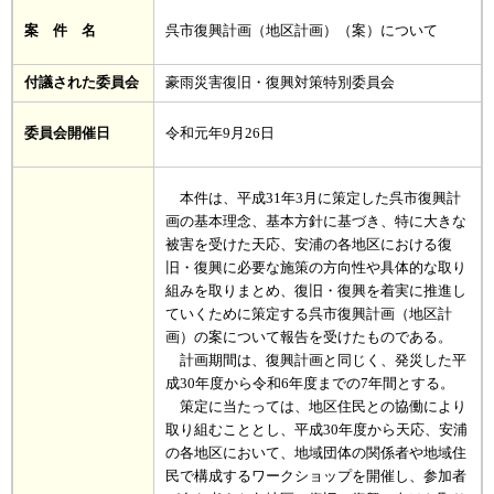
案 件 名
呉市復興計画（地区計画）（案）について
付議された委員会
豪雨災害復旧・復興対策特別委員会
委員会開催日
令和元年9月26日
本件は、平成31年3月に策定した呉市復興計
画の基本理念、基本方針に基づき、特に大きな
被害を受けた天応、安浦の各地区における復
旧・復興に必要な施策の方向性や具体的な取り
組みを取りまとめ、復旧・復興を着実に推進し
ていくために策定する呉市復興計画（地区計
画）の案について報告を受けたものである。
計画期間は、復興計画と同じく、発災した平
成30年度から令和6年度までの7年間とする。
策定に当たっては、地区住民との協働により
取り組むこととし、平成30年度から天応、安浦
の各地区において、地域団体の関係者や地域住
民で構成するワークショップを開催し、参加者