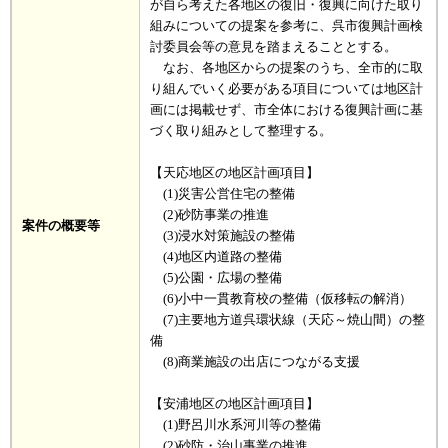
が自ら考えた各地区の復旧・復興に向けた取り
組みについての提案を参考に、呉市復興計画検
討委員会等の意見を踏まえることとする。
なお、各地区からの提案のうち、全市的に取
り組んでいく必要がある項目については地区計
画には掲載せず、市全体における復興計画に基
づく取り組みとして整理する。
【天応地区の地区計画項目】
(1)災害公営住宅の整備
(2)砂防事業の推進
案件の概要等
(3)浸水対策施設の整備
(4)地区内道路の整備
(5)公園・広場の整備
(6)小中一貫教育校の整備（仮移転の解消）
(7)主要地方道呉環状線（天応～焼山間）の整
備
(8)商業施設の出店につながる支援
【安浦地区の地区計画項目】
(1)野呂川水系河川等の整備
(2)砂防・治山事業の推進