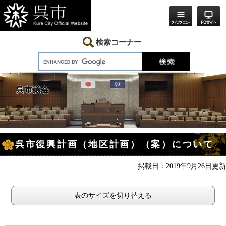
ペ
メ
ー
ニ
ジ
ュ
の
ー
先
を
検索コーナー
頭
飛
で
ば
す。
し
て
本
呉市議会
文
へ
本
呉市復興計画（地区計画）（案）について
文
掲載日：2019年9月26日更新
表のサイズを切り替える