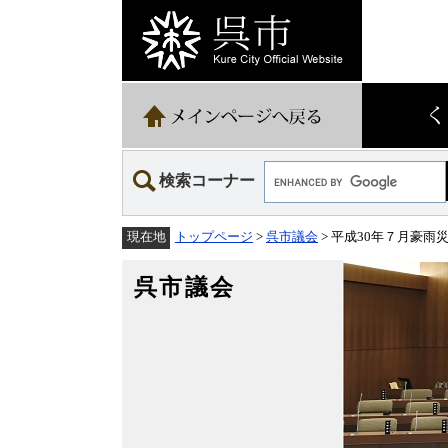
ペ
メ
ー
ニ
ジ
ュ
の
ー
先
を
頭
飛
で
ば
す。
し
て
Google
本
検索コーナー
カ
文
ス
へ
タ
トップページ
>
呉市議会
> 平成30年７月豪
現在地
ム
検
索
呉市議会