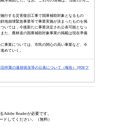
掲載を開始した。なお、これらの情報は、当面1か月ご
施行する災害復旧工事で国庫補助対象となるもの
傾斜地崩壊緊急事業等で事業実施が決まったものを掲
については，今後新たに事業決定され公表可能となっ
。また、農林道の国庫補助対象事業の掲載は現在準備
に事業については、市民の関心の高い事業など、今
を進めていく。
旧作業の進捗状況等の公表について（報告） [PDFフ
obe Readerが必要です。
ードしてください。（無料）