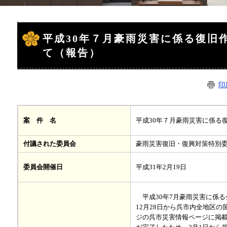
本
文
平成30年７月豪雨災害に係る復旧
て（報告）
印
平成30年７月豪雨災害に係る
案 件 名
付議された委員会
豪雨災害復旧・復興対策特別
平成31年2月19日
委員会開催日
平成30年7月豪雨災害に係る
12月28日から呉市内全地区
ジの呉市災害情報ページに掲