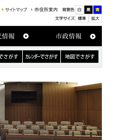
カ
地
レ
図
ン
で
ダ
さ
ー
が
で
す
さ
が
す