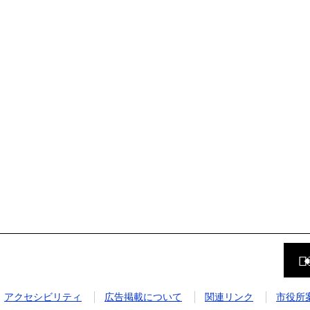
前
の
ペ
ー
ジ
アクセシビリティ
広告掲載について
関連リンク
市役所
に