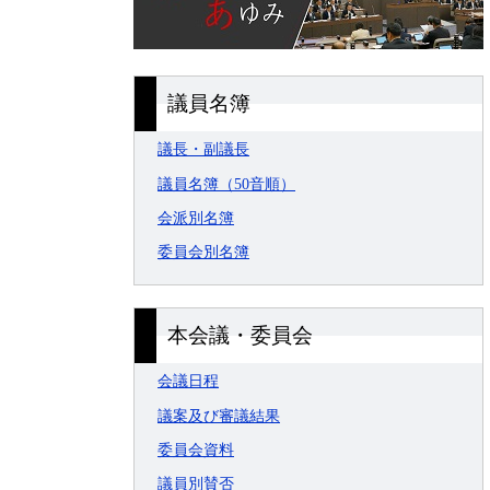
議員名簿
議長・副議長
議員名簿（50音順）
会派別名簿
委員会別名簿
本会議・委員会
会議日程
議案及び審議結果
委員会資料
議員別賛否