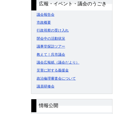
広報・イベント・議会のうごき
議会報告会
市政概要
行政視察の受け入れ
閉会中の活動状況
議事堂探訪ツアー
教えて！呉市議会
議会広報紙（議会だより）
災害に対する義援金
政治倫理審査会について
議員研修会
情報公開