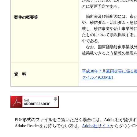
が完了したため、2月1日から
とに更新予定である。
箇所表及び箇所図には、市が
案件の概要等
や、砂防ダム・治山ダム・急
載し、砂防事業や治山事業等
たものについて順次掲載する
中である。
なお、国庫補助対象事業以外
後掲載できるよう情報の整理
平成30年７月豪雨災害に係る復
資 料
ァイル／9.33MB]
PDF形式のファイルをご覧いただく場合には、Adobe社が提供するAd
Adobe Readerをお持ちでない方は、
Adobe社サイト
からダウンロ