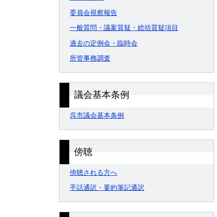
委員会視察報告
一般質問・議案質疑・総括質疑項目
過去の定例会・臨時会
所管事務調査
議会基本条例
呉市議会基本条例
傍聴
傍聴される方へ
手話通訳・要約筆記通訳