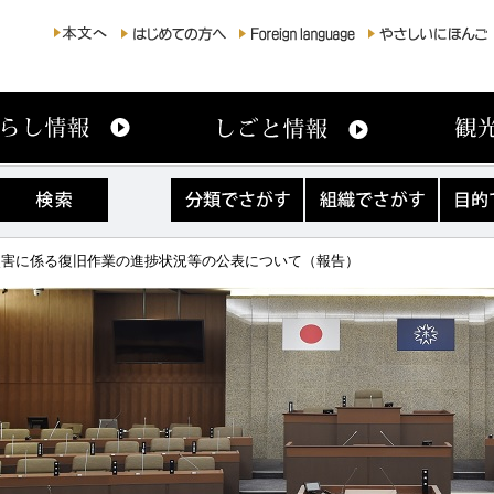
分
組
目
類
織
的
で
で
で
さ
さ
さ
雨災害に係る復旧作業の進捗状況等の公表について（報告）
が
が
が
す
す
す