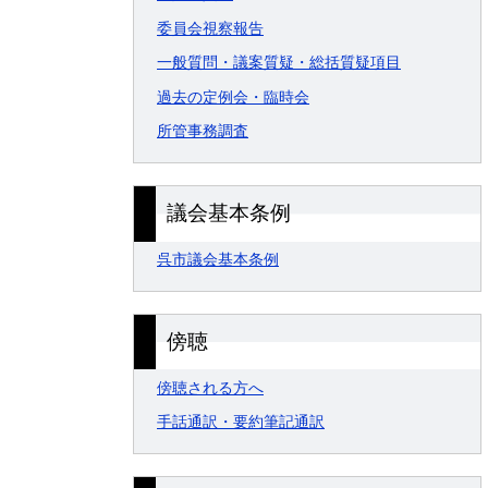
委員会視察報告
一般質問・議案質疑・総括質疑項目
過去の定例会・臨時会
所管事務調査
議会基本条例
呉市議会基本条例
傍聴
傍聴される方へ
手話通訳・要約筆記通訳