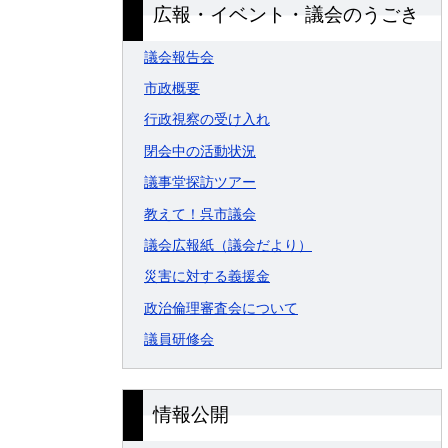
広報・イベント・議会のうごき
議会報告会
市政概要
行政視察の受け入れ
閉会中の活動状況
議事堂探訪ツアー
教えて！呉市議会
議会広報紙（議会だより）
災害に対する義援金
政治倫理審査会について
議員研修会
情報公開