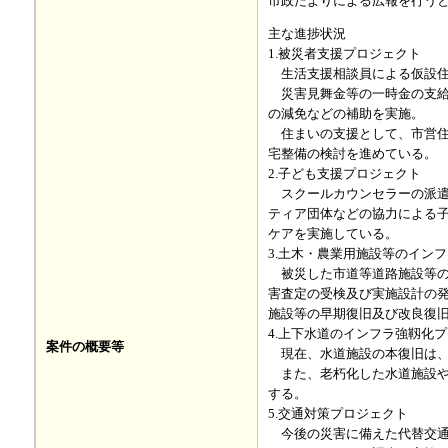
市政だよりによる広報を行う
主な進捗状況
1.被災者支援プロジェクト
生活支援相談員による仮設住
災害見舞金等の一時金の支給
の減免などの補助を実施。
住まいの支援として、市営住
宅整備の検討を進めている。
2.子ども支援プロジェクト
スクールカウンセラーの派遣
ティア団体などの協力による
ケアを実施している。
3.土木・農業用施設等のイン
被災した市道等道路施設等の
害査定の受検及び実施設計の
施設等の早期復旧及び改良復
4.上下水道のインフラ強靱化
案件の概要等
現在、水道施設の本復旧は、
また、老朽化した水道施設や
する。
5.交通対策プロジェクト
今後の災害に備えた代替交通