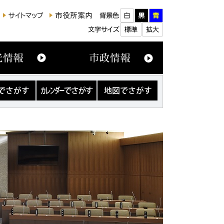
カ
地
レ
図
ン
で
ダ
さ
ー
が
で
す
さ
が
す