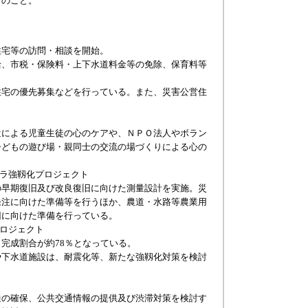
とのこと。
宅等の訪問・相談を開始。
、市税・保険料・上下水道料金等の免除、保育料等
宅の優先募集などを行っている。また、災害公営住
による児童生徒の心のケアや、ＮＰＯ法人やボラン
子どもの遊び場・親同士の交流の場づくりによる心の
フラ強靱化プロジェクト
早期復旧及び改良復旧に向けた測量設計を実施。災
発注に向けた準備等を行うほか、農道・水路等農業用
旧に向けた準備を行っている。
プロジェクト
完成割合が約78％となっている。
下水道施設は、耐震化等、新たな強靱化対策を検討
の確保、公共交通情報の提供及び渋滞対策を検討す