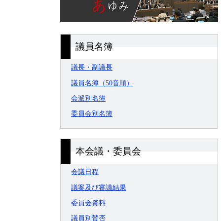
議員名簿
議長・副議長
議員名簿（50音順）
会派別名簿
委員会別名簿
本会議・委員会
会議日程
議案及び審議結果
委員会資料
議員別賛否