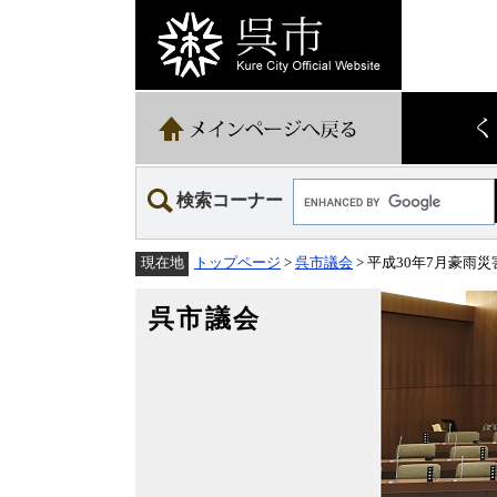
ペ
メ
ー
ニ
ジ
ュ
の
ー
先
を
頭
飛
で
ば
す。
し
て
Google
本
検索コーナー
カ
文
ス
へ
タ
トップページ
>
呉市議会
> 平成30年7月豪
現在地
ム
検
索
呉市議会