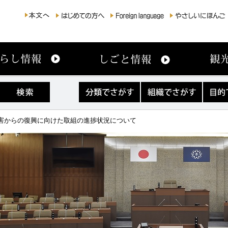
分
組
目
類
織
的
で
で
で
さ
さ
さ
雨災害からの復興に向けた取組の進捗状況について
が
が
が
す
す
す