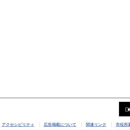
前
の
ペ
ー
ジ
アクセシビリティ
広告掲載について
関連リンク
市役所
に