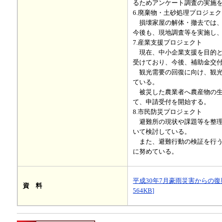
るためアンケート調査の実施
6.廃棄物・土砂処理プロジェ
損壊家屋の解体・撤去では、
今後も、現地調査等を実施し
7.産業支援プロジェクト
現在、中小企業支援を目的とす
受けており、今後、補助金交
観光需要の回復に向け、観光
ている。
被災した農業者へ農産物の生
て、申請受付を開始する。
8.市民防災プロジェクト
避難所の現状や課題等を整理
いて検討している。
また、避難行動の検証を行う
に努めている。
平成30年7月豪雨災害からの復
資 料
564KB]