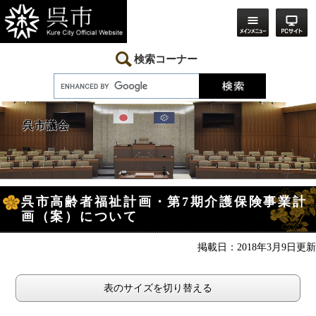
ペ
メ
ー
ニ
ジ
ュ
の
ー
先
を
検索コーナー
頭
飛
で
ば
す。
し
て
本
呉市議会
文
へ
本
呉市高齢者福祉計画・第7期介護保険事業計
文
画（案）について
掲載日：2018年3月9日更新
表のサイズを切り替える