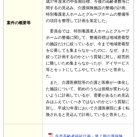
成37年度末の中長期目標、今後の高齢者数等に
関するの見込み、介護保険施設の整備の計画、
特別養護老人ホームとグループホームの整備等
の項目を整理して計画を策定した。
案件の概要等
委員会では、特別養護老人ホームとグループ
ホームの整備に関して、整備目標は地域密着型
の施設だけに絞っているが、今まで地域密着型
を公募しても集まらなかったのに、なぜ、また
絞って計画するのかという質疑に対し、経営的
に難しいため集まらなかったが、デイサービス
等とセットにしてふやしていきたいと答弁し
た。
また、介護医療院等の介護と医療が一体化し
た施設について、初めのうちは規模が変わらな
いように計画しているが、需要があるため見込
みはふえていくべきではないのかという質疑に
対し、平成32年度において介護医療院に多く転
換されると見込んで計画していると答弁した。
呉市高齢者福祉計画・第７期介護保険