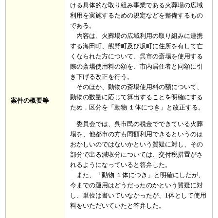
ける具体的な取り組み事業である火葬場の広域
利用を実施するための規定などを整備するもの
である。
内容は、火葬場の広域利用の取り組みに連携
する海田町、熊野町及び坂町に住所を有して亡
くなられた方について、呉市の斎場を使用する
際の斎場使用料の額を、市内居住者と同額に引
き下げる改正を行う。
そのほか、動物の斎場使用料の額について、
動物の数量に応じて算出することを明確にする
案件の概要等
ため，区分を「動物 １体につき」と改正する。
委員会では、呉市民の税金でできている火葬
場を、他都市の方も同額利用できるというのは
おかしいのではないかという質疑に対し、その
部分で出る減収分については、交付税措置がさ
れるようになっていると答弁した。
また、「動物 １体につき」と明確にしたが、
今までの運用はどうだったのかという質疑に対
し、単位は書いていなかったが、1体として使用
料をいただいていたと答弁した。