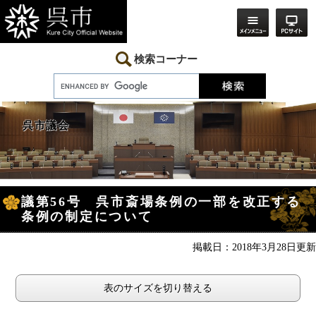
ペ
メ
ー
ニ
ジ
ュ
の
ー
先
を
検索コーナー
頭
飛
で
ば
す。
し
て
本
呉市議会
文
へ
本
議第56号 呉市斎場条例の一部を改正する
文
条例の制定について
掲載日：2018年3月28日更新
表のサイズを切り替える