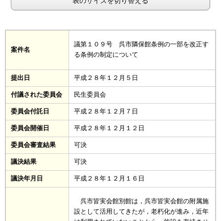
表のサイズを切り替える
議第１０９号 呉市隣保館条例の一部を改正す
案件名
る条例の制定について
提出日
平成２８年１２月５日
付議された委員会
民生委員会
委員会付託日
平成２８年１２月７日
委員会開催日
平成２８年１２月１２日
委員会審査結果
可決
議決結果
可決
議決年月日
平成２８年１２月１６日
呉市皆実会館別館は，呉市皆実会館の附属施
設として活用してきたが，老朽化が進み，近年