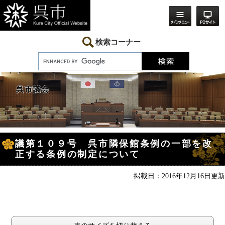
ペ
メ
ー
ニ
ジ
ュ
の
ー
先
を
検索コーナー
頭
飛
で
ば
す。
し
て
本
呉市議会
文
へ
本
議第１０９号 呉市隣保館条例の一部を改
文
正する条例の制定について
掲載日：2016年12月16日更新