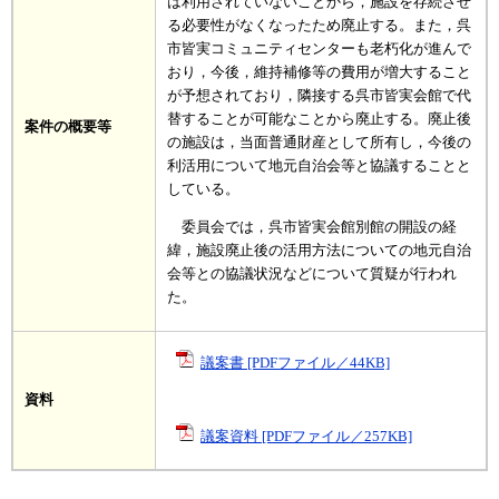
は利用されていないことから，施設を存続させ
る必要性がなくなったため廃止する。また，呉
市皆実コミュニティセンターも老朽化が進んで
おり，今後，維持補修等の費用が増大すること
が予想されており，隣接する呉市皆実会館で代
替することが可能なことから廃止する。廃止後
案件の概要等
の施設は，当面普通財産として所有し，今後の
利活用について地元自治会等と協議することと
している。
委員会では，呉市皆実会館別館の開設の経
緯，施設廃止後の活用方法についての地元自治
会等との協議状況などについて質疑が行われ
た。
議案書 [PDFファイル／44KB]
資料
議案資料 [PDFファイル／257KB]