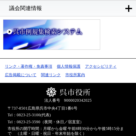
議会関連情報
リンク・著作権・免責事項
個人情報保護
アクセシビリティ
広告掲載について
関連リンク
市役所案内
法人番号 9000020342025
〒737-8501
広島県呉市中央4丁目1番6号
Tel：0823-25-3100(代表)
Tel：0823-25-3590（夜間・休日／宿直室）
市役所の開庁時間：月曜から金曜 午前8時30分から午後5時15分ま
で （土曜・日曜・祝日・年末年始を除く）