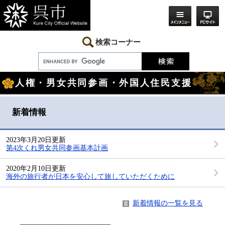
ペ
メ
ー
ニ
ジ
ュ
の
ー
先
を
検索コーナー
頭
飛
で
ば
す。
し
本
て
人権・男女共同参画・外国人住民支援
文
本
文
へ
新着情報
2023年3月20日更新
第4次くれ男女共同参画基本計画
2020年2月10日更新
海外の旅行者が日本を安心して旅していただくために
新着情報の一覧を見る