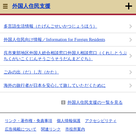
外国人住民支援
多言語生活情報（たげんごせいかつじょうほう）
外国人住民向け情報／Information for Foreign Residents
呉市東部地区外国人総合相談窓口外国人相談窓口（くれしとうぶ
ちくがいこくじんそうごうそうだんまどぐち）
ごみの出（だ）し方（かた）
海外の旅行者が日本を安心して旅していただくために
外国人住民支援の一覧を見る
リンク・著作権・免責事項
個人情報保護
アクセシビリティ
広告掲載について
関連リンク
市役所案内