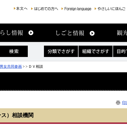
分
組
目
類
織
的
で
で
で
さ
さ
さ
男女共同参画
>
> ＤＶ相談
が
が
が
す
す
す
印
ンス）相談機関