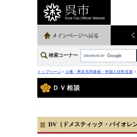
ペ
メ
ー
ニ
ジ
ュ
の
ー
先
を
頭
飛
で
ば
す。
し
て
Google
本
検索コーナー
カ
文
ス
へ
タ
トップページ
>
人権・男女共同参画・外国人住民支援
>
ム
検
本
文
索
ＤＶ相談
DV（ドメスティック・バイオレ