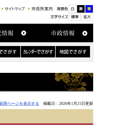
カ
地
レ
図
ン
で
ダ
さ
ー
が
で
す
さ
が
す
刷用ページを表示する
掲載日：2026年1月21日更新