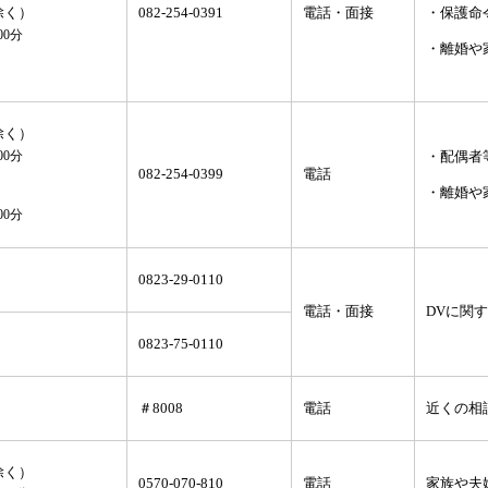
・保護命
除く）
082-254-0391
電話・面接
00分
・離婚や
除く）
・配偶者
00分
082-254-0399
電話
・離婚や
00分
0823-29-0110
電話・面接
DVに関
0823-75-0110
＃8008
電話
近くの相
除く）
0570-070-810
電話
家族や夫