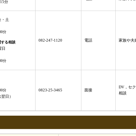
15分
金・土
00分
082-247-1120
電話
家族や夫
関する相談
曜日
00分
DV，セ
0823-25-3465
面接
00分
相談
は翌日）