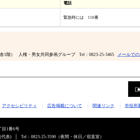
電話
緊急時には 110番
舎1階）
人権・男女共同参画グループ
Tel：0823-25-3465
メールでの
前
の
ペ
ー
ジ
アクセシビリティ
広告掲載について
関連リンク
市役所
に
戻
る
目1番6号
0(代表)
Tel：0823-25-3590（夜間・休日／宿直室）