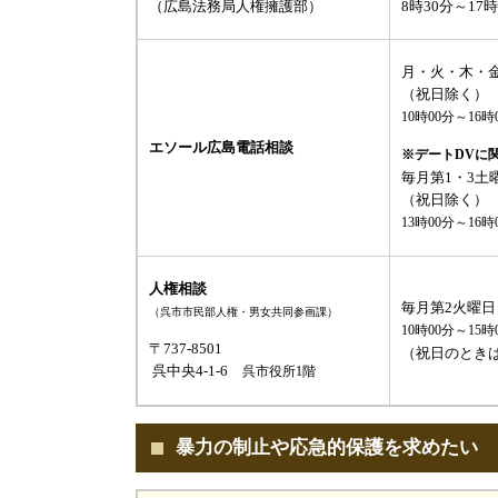
（広島法務局人権擁護部）
8時30分～17時
月・火・木・
（祝日除く）
10時00分～16時
エソール広島電話相談
※デートDVに
毎月第1・3土
（祝日除く）
13時00分～16時
人権相談
毎月第2火曜日
（呉市市民部人権・男女共同参画課）
10時00分～15時
〒737-8501
（祝日のとき
呉中央4-1-6
呉市役所1階
暴力の制止や応急的保護を求めたい