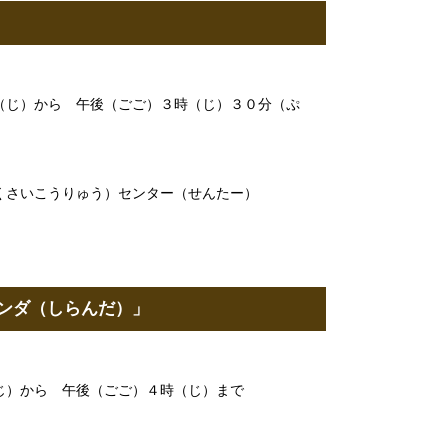
じ）から 午後（ごご）３時（じ）３０分（ぷ
さいこうりゅう）センター（せんたー）
ンダ（しらんだ）」
）から 午後（ごご）４時（じ）まで