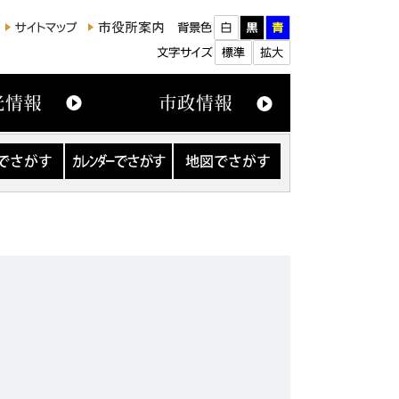
カ
地
レ
図
ン
で
ダ
さ
ー
が
で
す
さ
が
す