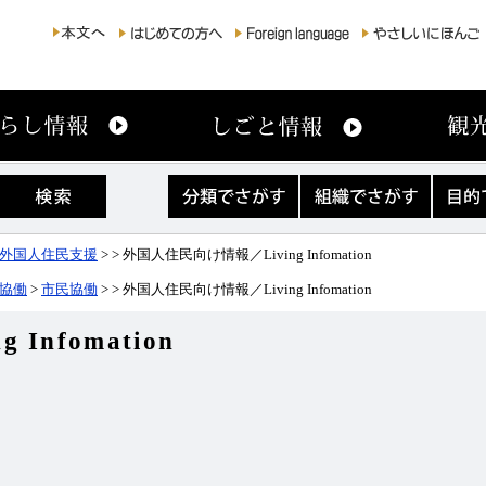
分
組
目
類
織
的
で
で
で
さ
さ
さ
外国人住民支援
>
> 外国人住民向け情報／Living Infomation
が
が
が
す
す
す
協働
>
市民協働
>
> 外国人住民向け情報／Living Infomation
Infomation