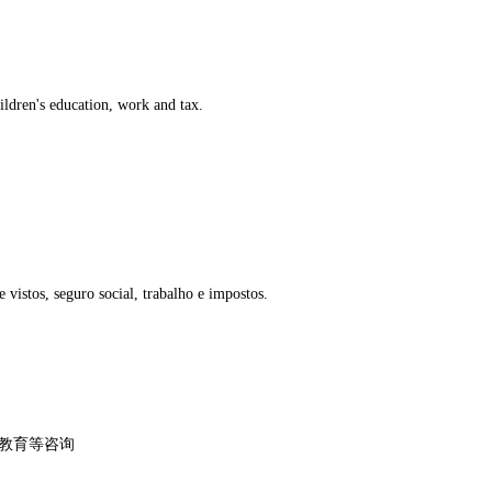
hildren's education, work and tax.
 vistos, seguro social, trabalho e impostos.
校教育等咨询