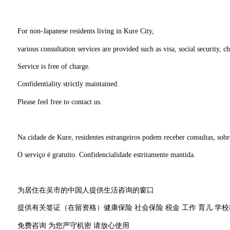
For non-Japanese residents living in Kure City,
various consultation services are provided such as visa, social security, c
Service is free of charge.
Confidentiality strictly maintained.
Please feel free to contact us.
Na cidade de Kure, residentes estrangeiros podem receber consultas, sobre
O serviço é gratuito. Confidencialidade estritamente mantida.
为居住在吴市的中国人提供生活咨询的窗口
提供有关签证（在留资格）健康保险 社会保险 税金 工作 育儿 学
免费咨询 为您严守机密 请放心使用