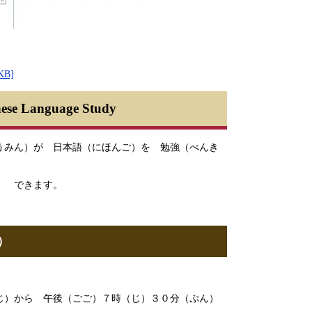
KB]
ese Language Study
うみん）が 日本語（にほんご）を 勉強（べんき
） できます。
）
）から 午後（ごご）７時（じ）３０分（ぷん）