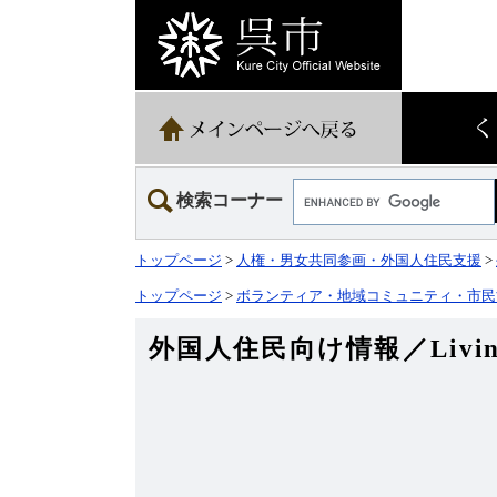
ペ
メ
ー
ニ
ジ
ュ
の
ー
先
を
頭
飛
で
ば
す。
し
て
Google
本
検索コーナー
カ
文
ス
へ
タ
トップページ
>
人権・男女共同参画・外国人住民支援
>
ム
検
トップページ
>
ボランティア・地域コミュニティ・市民
索
外国人住民向け情報／Living 