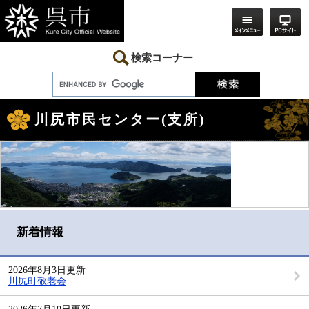
ペ
メ
ー
ニ
ジ
ュ
の
ー
先
を
検索コーナー
頭
飛
で
ば
す。
し
本
て
文
本
川尻市民センター(支所)
文
へ
新着情報
2026年8月3日更新
川尻町敬老会