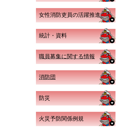
女性消防吏員の活躍推進
統計・資料
職員募集に関する情報
消防団
防災
火災予防関係例規