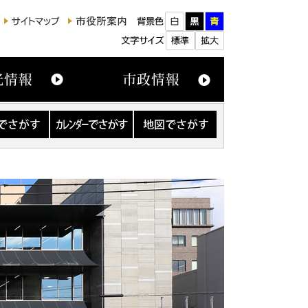
カ
地
レ
図
ン
で
ダ
さ
ー
が
で
す
さ
が
す