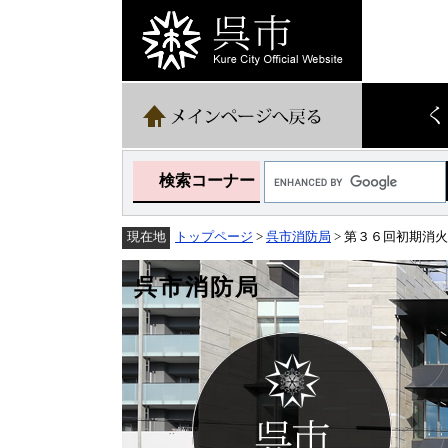
ペ
メ
ー
ニ
ジ
ュ
の
ー
先
を
頭
飛
で
ば
す。
し
て
Google
本
検索コーナー
カ
文
ス
へ
タ
トップページ
>
呉市消防局
> 第３６回初期消
現在地
ム
検
索
呉市消防局