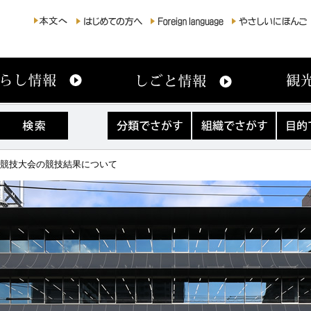
分
組
目
類
織
的
で
で
で
さ
さ
さ
火競技大会の競技結果について
が
が
が
す
す
す