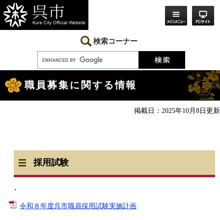
ペ
メ
ー
ニ
ジ
ュ
の
ー
先
を
検索コーナー
頭
飛
で
ば
す。
し
本
て
文
本
職員募集に関する情報
文
へ
掲載日：2025年10月8日更新
採用試験
・
令和８年度呉市職員採用試験実施計画