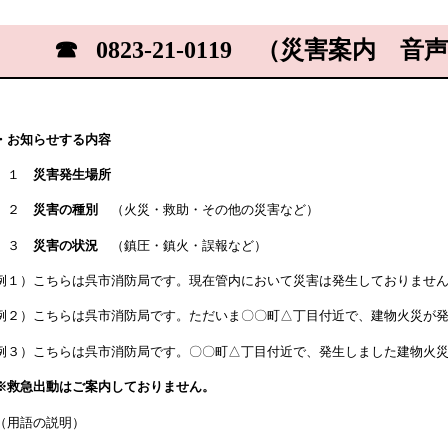
☎
0823-21-0119 （災害案内
・お知らせする内容
１
災害発生場所
２
災害の種別
（火災・救助・その他の災害など）
３
災害の状況
（鎮圧・鎮火・誤報など）
例１）こちらは呉市消防局です。現在管内において災害は発生しておりませ
例２）こちらは呉市消防局です。ただいま〇〇町△丁目付近で、建物火災が
例３）こちらは呉市消防局です。〇〇町△丁目付近で、発生しました建物火災
※救急出動はご案内しておりません。
（用語の説明）