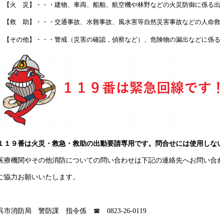
【火 災】・・・建物、車両、船舶、航空機や林野などの火災防御に係る
【救 助】・・・交通事故、水難事故、風水害等自然災害事故などの人命救
【その他】・・・警戒（災害の確認，偵察など）、危険物の漏出などに係
１１９番は火災・救急・救助の出動要請専用です。問合せには使用しな
医療機関やその他消防についての問い合わせは下記の連絡先へお問い合
ご協力お願いいたします。
呉市消防局 警防課 指令係 ☎ 0823-26-0119