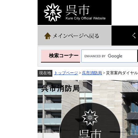
ペ
メ
ー
ニ
ジ
ュ
の
ー
先
を
頭
飛
で
ば
す。
し
て
Google
本
検索コーナー
カ
文
ス
へ
タ
トップページ
>
呉市消防局
> 災害案内ダイヤ
現在地
ム
検
索
呉市消防局