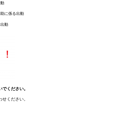
出動
助に係る出動
る出動
いでください。
わせください。