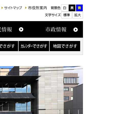
カ
地
レ
図
ン
で
ダ
さ
ー
が
で
す
さ
が
す