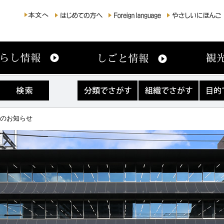
分
組
目
類
織
的
で
で
で
さ
さ
さ
ルのお知らせ
が
が
が
す
す
す