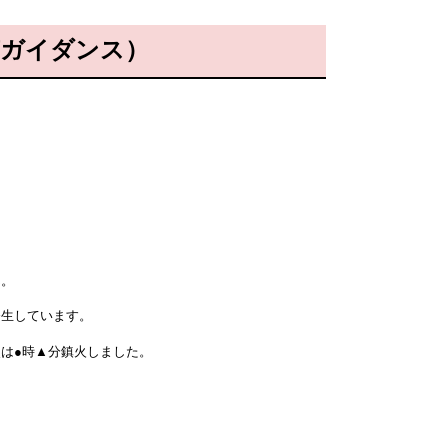
 音声ガイダンス）
ん。
発生しています。
は●時▲分鎮火しました。