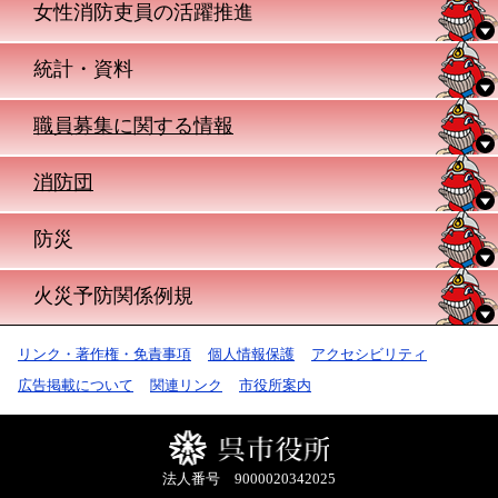
女性消防吏員の活躍推進
統計・資料
職員募集に関する情報
消防団
防災
火災予防関係例規
リンク・著作権・免責事項
個人情報保護
アクセシビリティ
広告掲載について
関連リンク
市役所案内
法人番号 9000020342025