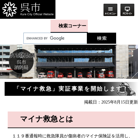
ペ
メ
ー
ニ
ジ
ュ
の
ー
先
を
検索コーナー
頭
飛
で
ば
す。
し
て
本
呉市消防局
文
へ
本
「マイナ救急」実証事業を開始します！
文
掲載日：2025年8月15日更新
マイナ救急とは
１１９番通報時に救急隊員が傷病者のマイナ保険証を活用し、