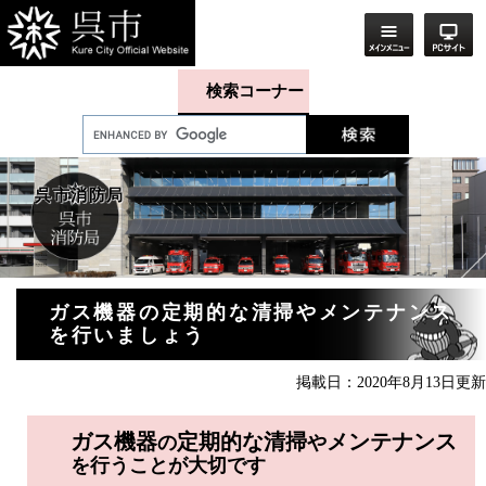
ペ
メ
ー
ニ
ジ
ュ
の
ー
先
を
検索コーナー
頭
飛
で
ば
す。
し
て
本
呉市消防局
文
へ
本
ガス機器の定期的な清掃やメンテナンス
文
を行いましょう
掲載日：2020年8月13日更新
ガス機器
定期的な清掃
メンテナンス
の
や
を行うことが大切です