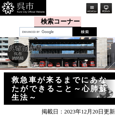
ペ
メ
ー
ニ
ジ
ュ
検索コーナー
の
ー
先
を
頭
飛
呉市消防局
で
ば
す。
し
て
本
本
救急車が来るまでにあな
文
文
たができること～心肺蘇
へ
生法～
掲載日：2023年12月20日更新