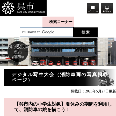
ペ
メ
ー
ニ
ジ
ュ
の
ー
先
を
検索コーナー
頭
飛
で
ば
す。
し
て
本
呉市消防局
文
へ
本
デジタル写生大会（消防車両の写真掲載
文
ページ）
掲載日：2026年5月27日更新
【呉市内の小学生対象】夏休みの期間を利用し
て、消防車の絵を描こう！