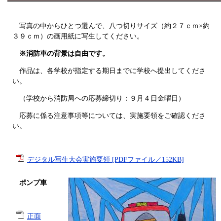
写真の中からひとつ選んで、八つ切りサイズ（約２７ｃｍ×約
３９ｃｍ）の画用紙に写生してください。
※消防車の背景は自由です。
作品は、各学校が指定する期日までに学校へ提出してくださ
い。
（学校から消防局への応募締切り：９月４日金曜日）
応募に係る注意事項等については、実施要領をご確認くださ
い。
デジタル写生大会実施要領 [PDFファイル／152KB]
ポンプ車​
正面