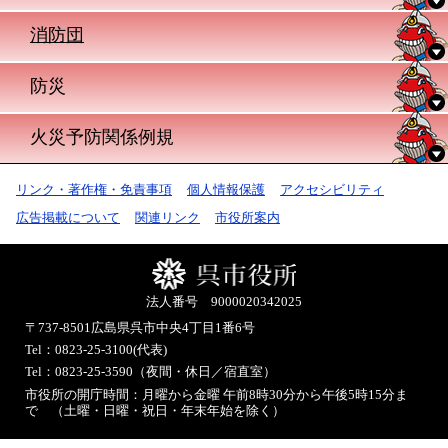
消防団
防災
火災予防関係例規
リンク・著作権・免責事項
個人情報保護
アクセシビリティ
広告掲載について
関連リンク
市役所案内
法人番号 9000020342025
〒737-8501
広島県呉市中央4丁目1番6号
Tel：0823-25-3100(代表)
Tel：0823-25-3590（夜間・休日／宿直室）
市役所の開庁時間：月曜から金曜 午前8時30分から午後5時15分ま
で （土曜・日曜・祝日・年末年始を除く）