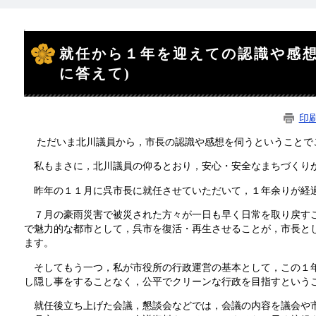
本
文
就任から１年を迎えての認識や感想
に答えて)
印
ただいま北川議員から，市長の認識や感想を伺うということで
私もまさに，北川議員の仰るとおり，安心・安全なまちづくり
昨年の１１月に呉市長に就任させていただいて，１年余りが経
７月の豪雨災害で被災された方々が一日も早く日常を取り戻すこ
で魅力的な都市として，呉市を復活・再生させることが，市長と
ます。
そしてもう一つ，私が市役所の行政運営の基本として，この１年
し隠し事をすることなく，公平でクリーンな行政を目指すという
就任後立ち上げた会議，懇談会などでは，会議の内容を議会や市