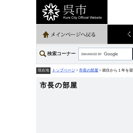
ペ
メ
ー
ニ
ジ
ュ
の
ー
先
を
頭
飛
で
ば
す。
し
て
Google
本
検索コーナー
カ
文
ス
へ
タ
トップページ
>
市長の部屋
> 就任から１年を
現在地
ム
検
索
市長の部屋