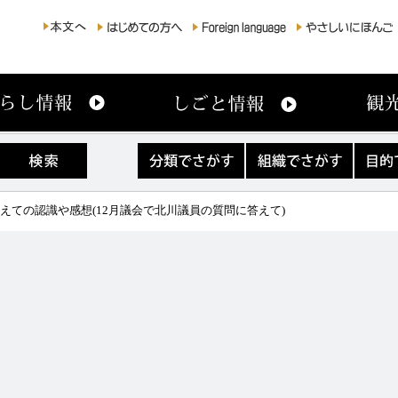
分
組
目
類
織
的
で
で
で
さ
さ
さ
迎えての認識や感想(12月議会で北川議員の質問に答えて)
が
が
が
す
す
す