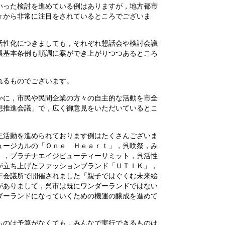
った検討を進めている例はありますが，地方都市
々から非常に注目をされているところでございま
性化につきましても，それぞれ懇話会や検討会議
興基本条例も順調に案ができ上がりつつあるところ
れるものでございます。
に，市民や民間企業の方々の自主的な活動を市全
想推進会議」で，広く御意見をいただいているとこ
活動を進められております例はたくさんございま
ュージカルの「Ｏｎｅ Ｈｅａｒｔ」，呉咲祭，み
），プラチナエイジビューティーサミット，呉活性
が立ち上げたファッションブランド「ＵＴＩＫ」，
年会議所で開催されました「親子ではぐくむ未来絵
がありまして，呉市は既にワンダーランドではない
ダーランドになっていくための機運の醸成を進めて
のは予算がなくても，みんなで実行できるものは