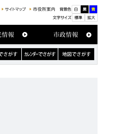
カ
地
レ
図
ン
で
ダ
さ
ー
が
で
す
さ
が
す