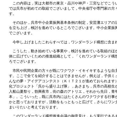
この内容は，実は大都市の東京・品川や神戸・三宮などでこうい
では呉市が初めての取組でございまして，中央省庁や専門家の方
す。
そのほか，呉市中小企業振興基本条例の制定，安芸灘エリアの活
を立ち上げ，検討を進めているところでございます。中小企業振
でございます。
今申し上げましたこれらすべては，ワンダーランド構想に含ま
こうした，動き始めている事業や，検討を進めている取組のほか
体に広げていくための推進組織として，「くれワンダーランド構
ろでございます。
市民や民間企業の方々が既にワクワク・イキイキするような自主
す。ここで全てを紹介することはできませんが，例えば，子供ミ
んなの夢・アイデアコンテスト（ＫＩＴ２１が進めておられます
化プロジェクト「呉から盛り上げ隊」，あさまち，呉市の高校生
入船山夏祭り，勃興夜市，街の森のアトリエ，それから先日，青
本」。こういった，既に呉市内にはたくさんのワクワクする行事
かと思っておりますが，活動をもっともっと広げて，さらにワン
まいりたいと考えております。
このワンダーランド構想推進会議の御意見は，もう実行できるも