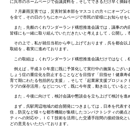
に呉市のホームページで会議資料を，そしてできるだけ早く摘録
７月豪雨災害では，災害対策本部をマスコミの方々にオープンに
を全て，その日のうちにホームページで市民の皆様にお知らせを
また，先般のくれワンダーランド構想推進会議では，議事の内容
皆様にも一緒に取り組んでいただきたいと考えまして，公開し，
その上で，私が就任当初から申し上げております，呉を都会以上
取組を，着実に進めております。
この取組は，くれワンダーランド構想推進会議だけではなく，
例えば，平成３０年度に既に予算化して実行中の施策もございま
しょう症の重症化を防止することなどを目指す「目指せ！健康寿
育て期にわたる包括的な支援」，そして「起業家支援プロジェク
ラブの保存活用」などについて，既に今年度，動き出していると
また，今後に向けて，検討会議や懇談会を立ち上げて検討を進
まず，呉駅周辺地域の総合開発につきましては，日本を代表す
住，防災など様々な都市機能が集積したコンパクトシティの拠点
ティへの対応や，ＩＣＴ技術を活用した交通手段間の接続強化と
どの意見をいただいております。