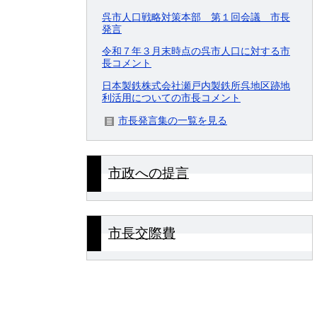
呉市人口戦略対策本部 第１回会議 市長
発言
令和７年３月末時点の呉市人口に対する市
長コメント
日本製鉄株式会社瀬戸内製鉄所呉地区跡地
利活用についての市長コメント
市長発言集の一覧を見る
市政への提言
市長交際費