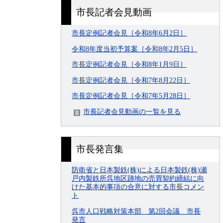
市長記者会見動画
市長定例記者会見［令和8年6月2日］
令和8年度当初予算案［令和8年2月5日］
市長定例記者会見［令和8年1月9日］
市長定例記者会見［令和7年8月22日］
市長定例記者会見［令和7年5月28日］
市長記者会見動画の一覧を見る
市長発言集
防衛省と日本製鉄(株)による日本製鉄(株)瀬
戸内製鉄所呉地区跡地の売買契約締結に向
けた基本的事項の合意に対する市長コメン
ト
呉市人口戦略対策本部 第2回会議 市長
発言