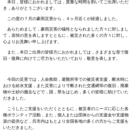
本日，皆様におかれましては，貴重な時間を割いてご出席いただ
き，ありがとうございます。
この度の７月の豪雨災害から，４ヶ月近くが経過しました。
あらためまして，豪雨災害の犠牲となられました方々に対しまし
て，哀悼の意を表しますとともに，被災された多くの方々に対し，
心よりお見舞い申し上げます。
また，本日ご出席の皆様方におかれましては，さまざまな形で復
旧・復興に向けてご尽力をいただいており，敬意を表します。
今回の災害では，人命救助，避難所等での被災者支援，断水時に
おける給水支援，また災害により寸断された交通網等の復旧，廃棄
物や土砂の撤去などで，国，県をはじめ，多くの皆様に助けていた
だきました。
こうしたご支援をいただくとともに，被災者のニーズに応じた各
種ボランティア活動，また，個人または団体からの支援金や支援物
資の提供など，呉市内はもとより全国各地の多くの方からご支援を
いただきました。