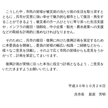
こうした中，市民の皆様が被災前の当たり前の生活を取り戻すと
ともに，呉市が災害に強い幸せで魅力的な都市として復活・再生す
ることができるよう，被災者の方一人ひとりに寄り添った生活支援
や，インフラの復旧・強靱化，中小企業・観光・農水産業への支援
などの取組を計画的に進めなければなりません。
そのために，呉市の復旧・復興に向けた復興計画を策定するため
に本委員会を開催し，委員の皆様の幅広い知識・ご経験などから，
様々なご意見を頂戴し，その上で広く市民の皆様からも意見をうか
がって，計画を策定してまいります。
復興計画が実情に沿った本当に役立つ計画となるよう，ご意見を
いただきますようお願いいたします。
平成３０年１０月２６日
呉市長 新原 芳明