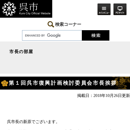
ペ
メ
ー
ニ
ジ
ュ
の
ー
先
を
検索コーナー
頭
飛
で
ば
す。
し
て
本
市長の部屋
文
へ
本
第１回呉市復興計画検討委員会市長挨拶
文
掲載日：2018年10月26日更新
呉市長の新原でございます。