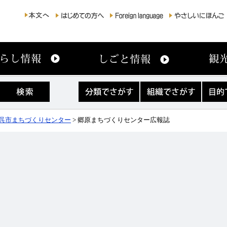
分
組
目
類
織
的
で
で
で
さ
さ
さ
呉市まちづくりセンター
> 郷原まちづくりセンター広報誌
が
が
が
す
す
す