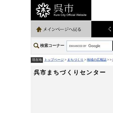
ペ
メ
ー
ニ
ジ
ュ
の
ー
先
を
頭
飛
で
ば
す。
し
て
Google
本
検索コーナー
カ
文
ス
へ
タ
トップページ
>
まちづくり
>
地域の広報誌
>
>
現在地
ム
検
索
呉市まちづくりセンター