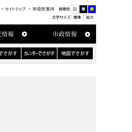
カ
地
レ
図
ン
で
ダ
さ
ー
が
で
す
さ
が
す