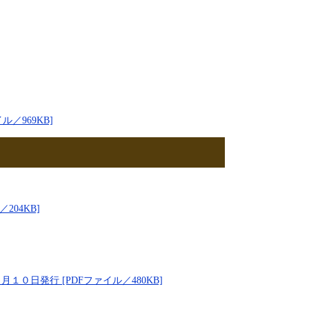
／969KB]
04KB]
１０日発行 [PDFファイル／480KB]