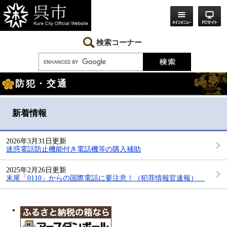
ペ
メ
ー
ニ
ジ
ュ
の
ー
先
を
検索コーナー
頭
飛
で
ば
す。
し
本
て
防犯・交通
文
本
文
へ
新着情報
2026年3月31日更新
迷惑電話防止機能付き電話機等の購入補助
2025年2月26日更新
末尾「0110」からの国際電話に要注意！（犯罪情報官速報）