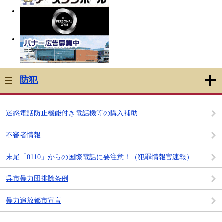
防犯
迷惑電話防止機能付き電話機等の購入補助
不審者情報
末尾「0110」からの国際電話に要注意！（犯罪情報官速報）
呉市暴力団排除条例
暴力追放都市宣言